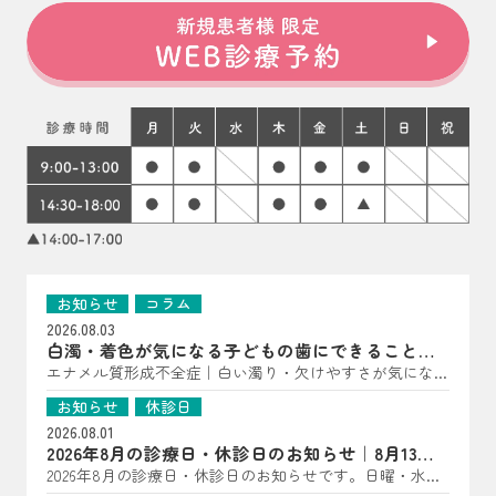
お知らせ
コラム
2026.08.03
白濁・着色が気になる子どもの歯にできること｜
亀岡市の歯科医師が解説
エナメル質形成不全症｜白い濁り・欠けやすさが気になっ
たら（子どもの歯に多い“歯の質”のトラブル） こんにち
お知らせ
休診日
は、はやかわ歯科 小児矯正歯科です。 「歯に白い点があ
2026.08.01
る」「一部だけ黄〜茶色っぽい」「すぐ欠ける・しみる」
2026年8月の診療日・休診日のお知らせ｜8月13日
――といった様子が見られる場合、エナメル質形成不全症
は夏祭り開催
2026年8月の診療日・休診日のお知らせです。日曜・水
が関係していることがあります。 エナメル質形成不全症