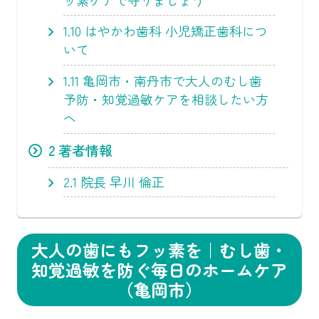
1.10
はやかわ歯科 小児矯正歯科につ
いて
1.11
亀岡市・南丹市で大人のむし歯
予防・知覚過敏ケアを相談したい方
へ
2
著者情報
2.1
院長 早川 倫正
大人の歯にもフッ素を｜むし歯・
知覚過敏を防ぐ毎日のホームケア
（亀岡市）