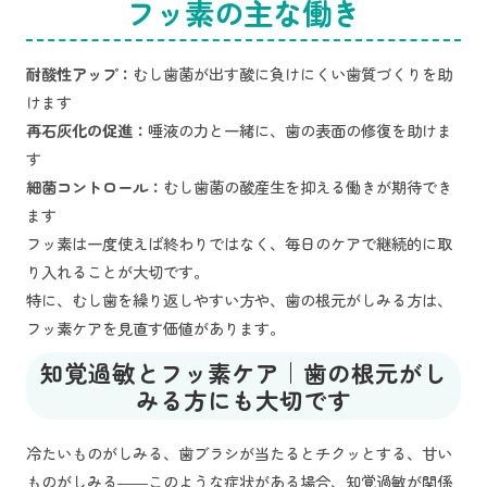
フッ素の主な働き
耐酸性アップ：
むし歯菌が出す酸に負けにくい歯質づくりを助
けます
再石灰化の促進：
唾液の力と一緒に、歯の表面の修復を助けま
す
細菌コントロール：
むし歯菌の酸産生を抑える働きが期待でき
ます
フッ素は一度使えば終わりではなく、毎日のケアで継続的に取
り入れることが大切です。
特に、むし歯を繰り返しやすい方や、歯の根元がしみる方は、
フッ素ケアを見直す価値があります。
知覚過敏とフッ素ケア｜歯の根元がし
みる方にも大切です
冷たいものがしみる、歯ブラシが当たるとチクッとする、甘い
ものがしみる――このような症状がある場合、知覚過敏が関係