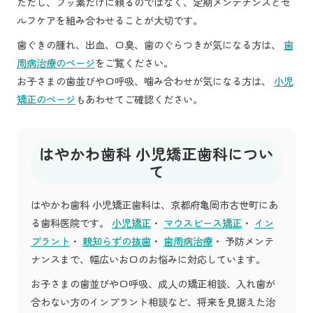
ただし、フッ素だけに頼るのではなく、定期メンテナンスとセ
ルフケアを組み合わせることが大切です。
歯ぐきの腫れ、出血、口臭、歯のぐらつきが気になる方は、
歯
周病治療のページ
をご覧ください。
お子さまの歯並びや口呼吸、噛み合わせが気になる方は、
小児
矯正のページ
もあわせてご確認ください。
はやかわ歯科 小児矯正歯科につい
て
はやかわ歯科 小児矯正歯科は、京都府亀岡市古世町にあ
る歯科医院です。
小児矯正
・
マウスピース矯正
・
イン
プラント
・
親知らずの抜歯
・
歯周病治療
・ 予防メンテ
ナンスまで、幅広いお口のお悩みに対応しています。
お子さまの歯並びや口呼吸、成人の矯正相談、入れ歯が
合わない方のインプラント相談など、将来を見据えた治