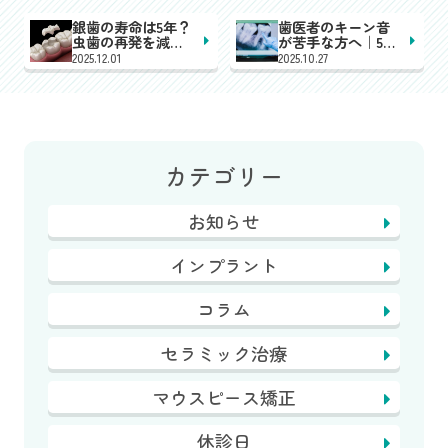
銀歯の寿命は5年？
歯医者のキーン音
虫歯の再発を減ら
が苦手な方へ｜5倍
す方法は？｜亀岡
速コントラで不安
2025.12.01
2025.10.27
市
に配慮｜亀岡市
カテゴリー
お知らせ
インプラント
コラム
セラミック治療
マウスピース矯正
休診日