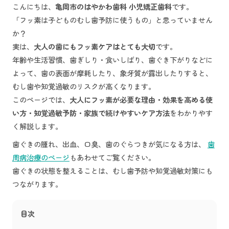
こんにちは、
亀岡市のはやかわ歯科 小児矯正歯科
です。
「フッ素は子どものむし歯予防に使うもの」と思っていません
か？
実は、
大人の歯にもフッ素ケアはとても大切
です。
年齢や生活習慣、歯ぎしり・食いしばり、歯ぐき下がりなどに
よって、歯の表面が摩耗したり、象牙質が露出したりすると、
むし歯や知覚過敏のリスクが高くなります。
このページでは、
大人にフッ素が必要な理由・効果を高める使
い方・知覚過敏予防・家族で続けやすいケア方法
をわかりやす
く解説します。
歯ぐきの腫れ、出血、口臭、歯のぐらつきが気になる方は、
歯
周病治療のページ
もあわせてご覧ください。
歯ぐきの状態を整えることは、むし歯予防や知覚過敏対策にも
つながります。
目次