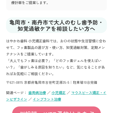
療計画をご提案します。
亀岡市・南丹市で大人のむし歯予防・
知覚過敏ケアを相談したい方へ
はやかわ歯科 小児矯正歯科では、お口の状態や生活習慣に合わ
せて、フッ素製品の選び方・使い方、知覚過敏対策、定期メン
テナンスをご提案しています。
「大人でもフッ素は必要？」「どのフッ素ジェルを使えばい
い？」「歯がしみる原因を知りたい」など、気になることがあ
ればお気軽にご相談ください。
〒621-0815 京都府亀岡市古世町芝原35-5｜駐車場10台完備
関連ページ：
歯周病治療
／
小児矯正
／
マウスピース矯正・イ
ンビザライン
／
インプラント治療