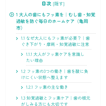
目次
[
隠す
]
1
大人の歯にもフッ素を｜むし歯・知覚
過敏を防ぐ毎日のホームケア（亀岡
市）
1.1
なぜ大人にもフッ素が必要？｜歯
ぐき下がり・摩耗・知覚過敏に注意
1.1.1
大人がフッ素ケアを意識し
たい理由
1.2
フッ素の3つの働き｜歯を酸に負
けにくい状態へ整えます
1.2.1
フッ素の主な働き
1.3
知覚過敏とフッ素ケア｜歯の根元
がしみる方にも大切です