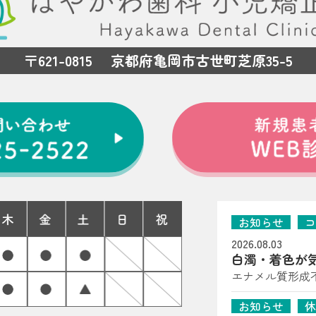
〒621-0815 京都府亀岡市古世町芝原35-5
お知らせ
コ
2026.08.03
白濁・着色が
岡市の歯科医
エナメル質形成
たら（子どもの歯
お知らせ
休
は、はやかわ歯