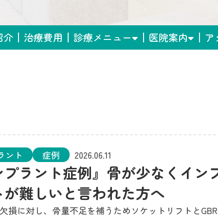
紹介
治療費用
診療メニュー
医院案内
ア
ラント
症例
2026.06.11
ンプラント症例』骨が少なくイン
トが難しいと言われた方へ
の欠損に対し、骨量不足を補うためソケットリフトとGB