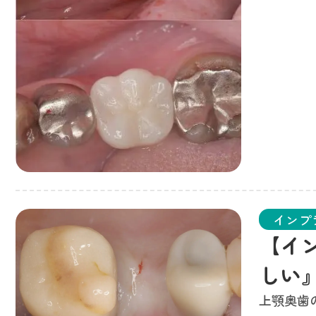
インプ
【イ
しい
上顎奥歯