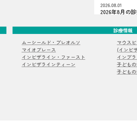
る」「一部だけ
2026.08.01
2026年8月
――といった様
夏祭り開催
2026年8月の
が関係している
曜・祝日、8月1
は、歯が顎の中
診療情報
マウスピース
祭りを開催します
少なかったり、
生えてきた時点
2026.07.20
ムーシールド・プレオルソ
マウスピ
【マウスピー
だけでなく、し
マイオブレース
(インビ
抜歯ケース
過剰歯2本があ
徴です（乳歯・
インビザライン・ファースト
インプラ
介。小臼歯を抜
濁・着色・欠けや
インビザラインティーン
子どもの
お知らせ
コ
キャナーを用い
ある見え方・感
子どもの
します。
2026.07.16
ナメル質が弱い
おくちぽかん
ることがありま
を亀岡市の歯
口ぽかん、口呼
こともあるため
うべ体操の目的
すめです。 サ
お知らせ
コ
の関係、家庭で
っぽい部分があ
院が解説します
2026.07.06
みがある 歯の
亀岡市でマウ
もの・甘いもの
ワイヤー矯正
亀岡市のはやか
い 背景はいろ
行っていない理
期」の影響も 