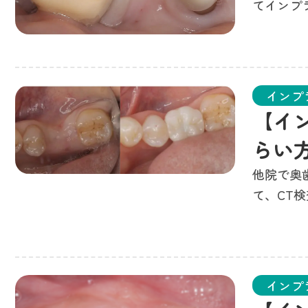
てインプ
インプ
【イ
らい
他院で奥
て、CT
インプ