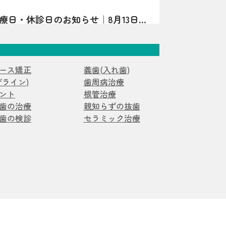
黄〜茶色っぽい」「すぐ欠ける・しみる」
の診療日・休診日のお知らせ｜8月13日は
子が見られる場合、エナメル質形成不全症
診療日・休診日のお知らせです。日曜・水
ことがあります。 エナメル質形成不全症
4日・15日は休診となります。8月13日は夏
で作られている段階で、エナメル質の量が
矯正
症例
。詳細はInstagramをご確認ください。
硬さが十分でなかったりする状態です。
で“守る層”が弱いことがあるため、見た目
ース矯正
義歯(入れ歯)
ス矯正症例】過剰歯2本を伴う非臼歯
み・欠け・むし歯につながりやすいのが特
ザライン)
歯周病治療
る20代女性のマウスピース矯正症例を紹
永久歯どちらにも起こり得ます）。 ▲ 白
ント
根管治療
かずに治療計画を立てた理由や、口腔内ス
すさは“歯の質”のサインのことも よく
歯の治療
親知らずの抜歯
ラム
た診断、非抜歯矯正の可能性について解説
じ方｜「汚れ」とは違った変化が！？ エ
歯の検診
セラミック治療
歯は、色・表面の質感・しみ方に特徴が出
について｜口呼吸・舌の位置・鼻呼吸
す。 ただし見た目だけでは判断が難しい
科医院が解説
吸、舌の位置が気になるお子さまへ。あい
、「あれ？」と思ったら早めの確認がおす
ややり方、鼻呼吸・歯並び・噛み合わせと
インの例 歯の表面に白い濁りや、黄〜茶色
ラム
無理なく続けるポイントを亀岡市の歯科医
る 表面がザラザラしている／小さなくぼ
。
一部が欠けやすい・すり減りやすい 冷たい
スピース矯正をお考えの方へ｜当院が
でしみる 同じところがむし歯になりやす
を行っていない理由を解説
わ歯科 小児矯正歯科が、ワイヤー矯正を
いろ｜体質の影響だけでなく「作られる時
由を解説。痛み・清掃性・抜歯の考え方、
エナメル質形成不全症は、原因がひとつに