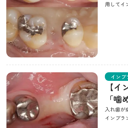
用してイ
少ない方
インプ
【イ
「噛
入れ歯が
インプラ