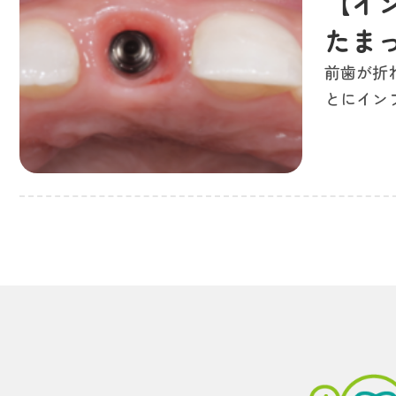
【イ
たま
前歯が折
とにイン