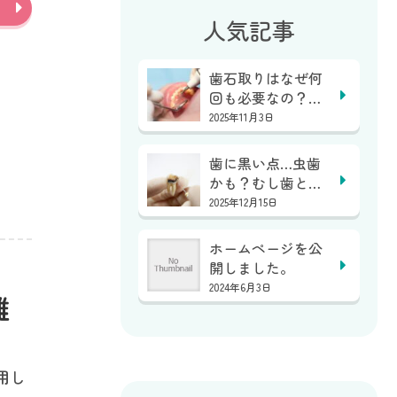
人気記事
歯石取りはなぜ何
回も必要なの？１
回で終わらない？
2025年11月3日
｜...
歯に黒い点…虫歯
かも？むし歯と着
色の見分け方｜亀
2025年12月15日
岡...
ホームページを公
開しました。
2024年6月3日
難
用し