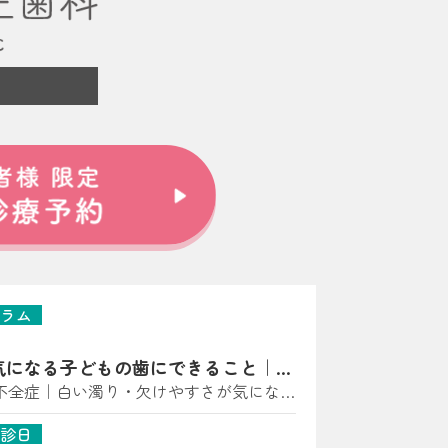
ラム
気になる子どもの歯にできること｜亀
師が解説
不全症｜白い濁り・欠けやすさが気になっ
に多い“歯の質”のトラブル） こんにち
診日
科 小児矯正歯科です。 「歯に白い点があ