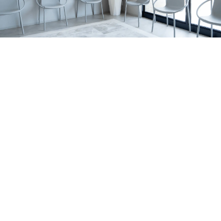
の関係、家庭で無理なく続けるポイントを亀岡市の歯科医
すめです。 サインの例 歯の表面に白い濁りや、黄〜茶色
2026.07.06
院が解説します。
っぽい部分がある 表面がザラザラしている／小さなくぼ
亀岡市でマウスピース矯正をお考えの方へ｜当院
みがある 歯の一部が欠けやすい・すり減りやすい 冷たい
がワイヤー矯正を行っていない理由を解説
亀岡市のはやかわ歯科 小児矯正歯科が、ワイヤー矯正を
もの・甘いものでしみる 同じところがむし歯になりやす
行っていない理由を解説。痛み・清掃性・抜歯の考え方、
い 背景はいろいろ｜体質の影響だけでなく「作られる時
お知らせ
休診日
マウスピース矯正への思いを症例とともに紹介します。
期」の影響も エナメル質形成不全症は、原因がひとつに
2026.07.01
決まるとは限りません。 大きく分けると、①体質（遺
7月の診療日・休診日のおしらせ
伝）の影響が強いケースと、②歯が育つ途中の出来事が影
2026年7月の診療日・休診日のお知らせです。日曜・祝
響するケースがあります。 1）体質（遺伝）の影響が強い
日・水曜日に加え、7月6日〜8日は研修のため休診、7月22
お知らせ
コラム
ケース 家族の中で似た変化が見られたり、複数の歯に広
日（水）は診療いたします。
2026.06.29
く同じような特徴が出たりすることがあります。 程度に
ホワイトニングの効果・注意点を亀岡市の歯科医
よっては、歯の形が整いにくかったり、欠けやすさが目立
師が解説します！
亀岡市・南丹市で歯の黄ばみや口元の印象が気になる方
ったりする場合もあります。 2）歯が育つ途中の出来事が
へ。歯科ホワイトニングの種類、ホームホワイトニングの
影響するケース 歯は、生える直前ではなく、ずっと前か
セラミック治療
症例
特徴、注意点、しみる場合の対策、白さを長持ちさせるコ
ら顎の中で形づくられています。 その期間に体調・環
2026.06.21
ツをわかりやすく解説します。
境・局所の炎症など、複数の要素が重なって、結果として
亀岡市で前歯のセラミック治療｜歯根破折の症例
エナメル質が弱くなることがあります。 はっきり「これ
右上前歯の歯ぐきの腫れをきっかけに来院され、歯根破折
だけが原因」と言い切れないことも少なくありません。
により抜歯が必要となった症例です。体調面を考慮し、イ
MIH（第一大臼歯・前歯に出やすいタイプ）について ※近
お知らせ
コラム
ンプラントではなくジルコニアブリッジで前歯の見た目と
年よく耳にする MIH は、主に6歳臼歯（第一大臼歯）に、
2026.06.14
機能の回復を目指しました。
前歯の変化を伴うこともある“エナメル質の質的な異常”と
大人の矯正はいつまでできる？｜亀岡市の小児矯
して説明されます。 生え変わりのタイミングで見つかる
正歯科・歯科医師が解説
大人の矯正は何歳までできるのか、亀岡市のはやかわ歯科
ことも｜乳歯の影響で起こる「ターナー歯」 お子さまの
小児矯正歯科が解説。マウスピース矯正・インビザライン