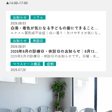
お知らせ
コラム
2026.08.03
白濁・着色が気になる子どもの歯にできること｜
亀岡市の歯科医師が解説
エナメル質形成不全症｜白い濁り・欠けやすさが気になっ
たら（子どもの歯に多い“歯の質”のトラブル） こんにち
お知らせ
休診日
は、はやかわ歯科 小児矯正歯科です。 「歯に白い点があ
2026.08.01
る」「一部だけ黄〜茶色っぽい」「すぐ欠ける・しみる」
2026年8月の診療日・休診日のお知らせ｜8月13日
――といった様子が見られる場合、エナメル質形成不全症
は夏祭り開催
2026年8月の診療日・休診日のお知らせです。日曜・水
が関係していることがあります。 エナメル質形成不全症
曜・祝日、8月14日・15日は休診となります。8月13日は夏
は、歯が顎の中で作られている段階で、エナメル質の量が
マウスピース矯正
症例
祭りを開催します。詳細はInstagramをご確認ください。
少なかったり、硬さが十分でなかったりする状態です。
2026.07.20
生えてきた時点で“守る層”が弱いことがあるため、見た目
【マウスピース矯正症例】過剰歯2本を伴う非臼歯
だけでなく、しみ・欠け・むし歯につながりやすいのが特
抜歯ケース
過剰歯2本がある20代女性のマウスピース矯正症例を紹
徴です（乳歯・永久歯どちらにも起こり得ます）。 ▲ 白
介。小臼歯を抜かずに治療計画を立てた理由や、口腔内ス
お知らせ
コラム
濁・着色・欠けやすさは“歯の質”のサインのことも よく
キャナーを用いた診断、非抜歯矯正の可能性について解説
2026.07.16
ある見え方・感じ方｜「汚れ」とは違った変化が！？ エ
します。
おくちぽかんについて｜口呼吸・舌の位置・鼻呼
ナメル質が弱い歯は、色・表面の質感・しみ方に特徴が出
吸を亀岡市の歯科医院が解説
口ぽかん、口呼吸、舌の位置が気になるお子さまへ。あい
ることがあります。 ただし見た目だけでは判断が難しい
うべ体操の目的ややり方、鼻呼吸・歯並び・噛み合わせと
こともあるため、「あれ？」と思ったら早めの確認がおす
お知らせ
コラム