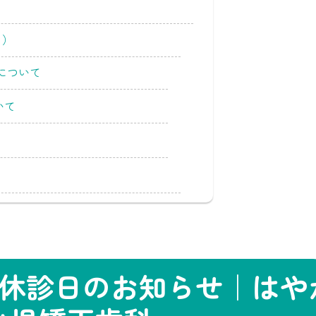
月）
について
いて
療日・休診日のお知らせ｜はや