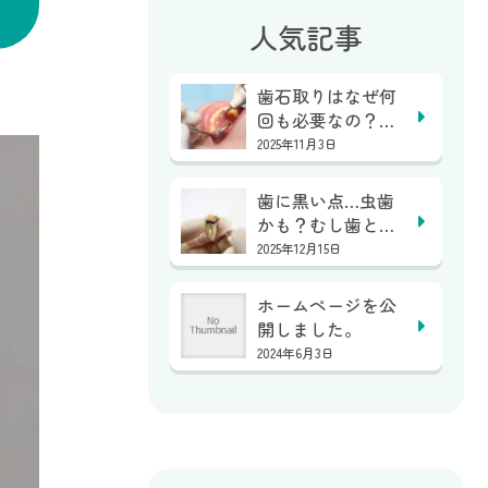
人気記事
歯石取りはなぜ何
回も必要なの？１
回で終わらない？
2025年11月3日
｜...
歯に黒い点…虫歯
かも？むし歯と着
色の見分け方｜亀
2025年12月15日
岡...
ホームページを公
開しました。
2024年6月3日