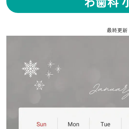
わ歯科 
最終更新