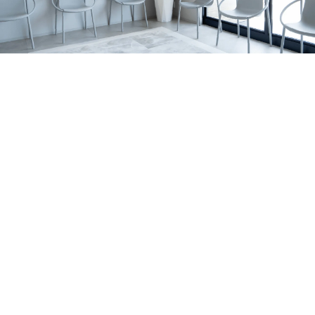
の関係、家庭で無理なく続けるポイントを亀岡市の歯科医
すめです。 サインの例 歯の表面に白い濁りや、黄〜茶色
2026.07.06
院が解説します。
っぽい部分がある 表面がザラザラしている／小さなくぼ
亀岡市でマウスピース矯正をお考えの方へ｜当院
みがある 歯の一部が欠けやすい・すり減りやすい 冷たい
がワイヤー矯正を行っていない理由を解説
亀岡市のはやかわ歯科 小児矯正歯科が、ワイヤー矯正を
もの・甘いものでしみる 同じところがむし歯になりやす
行っていない理由を解説。痛み・清掃性・抜歯の考え方、
い 背景はいろいろ｜体質の影響だけでなく「作られる時
お知らせ
休診日
マウスピース矯正への思いを症例とともに紹介します。
期」の影響も エナメル質形成不全症は、原因がひとつに
2026.07.01
決まるとは限りません。 大きく分けると、①体質（遺
7月の診療日・休診日のおしらせ
伝）の影響が強いケースと、②歯が育つ途中の出来事が影
2026年7月の診療日・休診日のお知らせです。日曜・祝
響するケースがあります。 1）体質（遺伝）の影響が強い
日・水曜日に加え、7月6日〜8日は研修のため休診、7月22
お知らせ
コラム
ケース 家族の中で似た変化が見られたり、複数の歯に広
日（水）は診療いたします。
2026.06.29
く同じような特徴が出たりすることがあります。 程度に
ホワイトニングの効果・注意点を亀岡市の歯科医
よっては、歯の形が整いにくかったり、欠けやすさが目立
師が解説します！
亀岡市・南丹市で歯の黄ばみや口元の印象が気になる方
ったりする場合もあります。 2）歯が育つ途中の出来事が
へ。歯科ホワイトニングの種類、ホームホワイトニングの
影響するケース 歯は、生える直前ではなく、ずっと前か
セラミック治療
症例
特徴、注意点、しみる場合の対策、白さを長持ちさせるコ
ら顎の中で形づくられています。 その期間に体調・環
2026.06.21
ツをわかりやすく解説します。
境・局所の炎症など、複数の要素が重なって、結果として
亀岡市で前歯のセラミック治療｜歯根破折の症例
エナメル質が弱くなることがあります。 はっきり「これ
右上前歯の歯ぐきの腫れをきっかけに来院され、歯根破折
だけが原因」と言い切れないことも少なくありません。
により抜歯が必要となった症例です。体調面を考慮し、イ
MIH（第一大臼歯・前歯に出やすいタイプ）について ※近
お知らせ
コラム
ンプラントではなくジルコニアブリッジで前歯の見た目と
年よく耳にする MIH は、主に6歳臼歯（第一大臼歯）に、
2026.06.14
機能の回復を目指しました。
前歯の変化を伴うこともある“エナメル質の質的な異常”と
大人の矯正はいつまでできる？｜亀岡市の小児矯
して説明されます。 生え変わりのタイミングで見つかる
正歯科・歯科医師が解説
大人の矯正は何歳までできるのか、亀岡市のはやかわ歯科
ことも｜乳歯の影響で起こる「ターナー歯」 お子さまの
小児矯正歯科が解説。マウスピース矯正・インビザライン