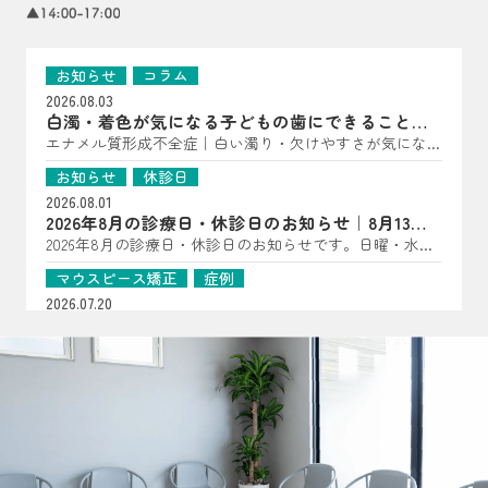
お知らせ
コラム
2026.08.03
白濁・着色が気になる子どもの歯にできること｜
亀岡市の歯科医師が解説
エナメル質形成不全症｜白い濁り・欠けやすさが気になっ
たら（子どもの歯に多い“歯の質”のトラブル） こんにち
お知らせ
休診日
は、はやかわ歯科 小児矯正歯科です。 「歯に白い点があ
2026.08.01
る」「一部だけ黄〜茶色っぽい」「すぐ欠ける・しみる」
2026年8月の診療日・休診日のお知らせ｜8月13日
――といった様子が見られる場合、エナメル質形成不全症
は夏祭り開催
2026年8月の診療日・休診日のお知らせです。日曜・水
が関係していることがあります。 エナメル質形成不全症
曜・祝日、8月14日・15日は休診となります。8月13日は夏
は、歯が顎の中で作られている段階で、エナメル質の量が
マウスピース矯正
症例
祭りを開催します。詳細はInstagramをご確認ください。
少なかったり、硬さが十分でなかったりする状態です。
2026.07.20
生えてきた時点で“守る層”が弱いことがあるため、見た目
【マウスピース矯正症例】過剰歯2本を伴う非臼歯
だけでなく、しみ・欠け・むし歯につながりやすいのが特
抜歯ケース
過剰歯2本がある20代女性のマウスピース矯正症例を紹
徴です（乳歯・永久歯どちらにも起こり得ます）。 ▲ 白
介。小臼歯を抜かずに治療計画を立てた理由や、口腔内ス
お知らせ
コラム
濁・着色・欠けやすさは“歯の質”のサインのことも よく
キャナーを用いた診断、非抜歯矯正の可能性について解説
2026.07.16
ある見え方・感じ方｜「汚れ」とは違った変化が！？ エ
します。
おくちぽかんについて｜口呼吸・舌の位置・鼻呼
ナメル質が弱い歯は、色・表面の質感・しみ方に特徴が出
吸を亀岡市の歯科医院が解説
口ぽかん、口呼吸、舌の位置が気になるお子さまへ。あい
ることがあります。 ただし見た目だけでは判断が難しい
うべ体操の目的ややり方、鼻呼吸・歯並び・噛み合わせと
こともあるため、「あれ？」と思ったら早めの確認がおす
お知らせ
コラム