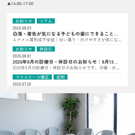
お知らせ
コラム
2026.08.03
白濁・着色が気になる子どもの歯にできること｜
亀岡市の歯科医師が解説
エナメル質形成不全症｜白い濁り・欠けやすさが気になっ
たら（子どもの歯に多い“歯の質”のトラブル） こんにち
お知らせ
休診日
は、はやかわ歯科 小児矯正歯科です。 「歯に白い点があ
2026.08.01
る」「一部だけ黄〜茶色っぽい」「すぐ欠ける・しみる」
2026年8月の診療日・休診日のお知らせ｜8月13日
――といった様子が見られる場合、エナメル質形成不全症
は夏祭り開催
2026年8月の診療日・休診日のお知らせです。日曜・水
が関係していることがあります。 エナメル質形成不全症
曜・祝日、8月14日・15日は休診となります。8月13日は夏
は、歯が顎の中で作られている段階で、エナメル質の量が
マウスピース矯正
症例
祭りを開催します。詳細はInstagramをご確認ください。
少なかったり、硬さが十分でなかったりする状態です。
2026.07.20
生えてきた時点で“守る層”が弱いことがあるため、見た目
【マウスピース矯正症例】過剰歯2本を伴う非臼歯
だけでなく、しみ・欠け・むし歯につながりやすいのが特
抜歯ケース
過剰歯2本がある20代女性のマウスピース矯正症例を紹
徴です（乳歯・永久歯どちらにも起こり得ます）。 ▲ 白
介。小臼歯を抜かずに治療計画を立てた理由や、口腔内ス
お知らせ
コラム
濁・着色・欠けやすさは“歯の質”のサインのことも よく
キャナーを用いた診断、非抜歯矯正の可能性について解説
2026.07.16
ある見え方・感じ方｜「汚れ」とは違った変化が！？ エ
します。
おくちぽかんについて｜口呼吸・舌の位置・鼻呼
ナメル質が弱い歯は、色・表面の質感・しみ方に特徴が出
吸を亀岡市の歯科医院が解説
口ぽかん、口呼吸、舌の位置が気になるお子さまへ。あい
ることがあります。 ただし見た目だけでは判断が難しい
うべ体操の目的ややり方、鼻呼吸・歯並び・噛み合わせと
こともあるため、「あれ？」と思ったら早めの確認がおす
お知らせ
コラム