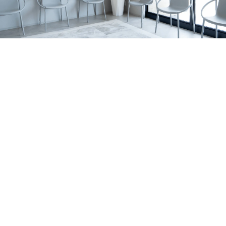
の関係、家庭で無理なく続けるポイントを亀岡市の歯科医
すめです。 サインの例 歯の表面に白い濁りや、黄〜茶色
2026.07.06
院が解説します。
っぽい部分がある 表面がザラザラしている／小さなくぼ
亀岡市でマウスピース矯正をお考えの方へ｜当院
みがある 歯の一部が欠けやすい・すり減りやすい 冷たい
がワイヤー矯正を行っていない理由を解説
亀岡市のはやかわ歯科 小児矯正歯科が、ワイヤー矯正を
もの・甘いものでしみる 同じところがむし歯になりやす
行っていない理由を解説。痛み・清掃性・抜歯の考え方、
い 背景はいろいろ｜体質の影響だけでなく「作られる時
お知らせ
休診日
マウスピース矯正への思いを症例とともに紹介します。
期」の影響も エナメル質形成不全症は、原因がひとつに
2026.07.01
決まるとは限りません。 大きく分けると、①体質（遺
7月の診療日・休診日のおしらせ
伝）の影響が強いケースと、②歯が育つ途中の出来事が影
2026年7月の診療日・休診日のお知らせです。日曜・祝
響するケースがあります。 1）体質（遺伝）の影響が強い
日・水曜日に加え、7月6日〜8日は研修のため休診、7月22
お知らせ
コラム
ケース 家族の中で似た変化が見られたり、複数の歯に広
日（水）は診療いたします。
2026.06.29
く同じような特徴が出たりすることがあります。 程度に
ホワイトニングの効果・注意点を亀岡市の歯科医
よっては、歯の形が整いにくかったり、欠けやすさが目立
師が解説します！
亀岡市・南丹市で歯の黄ばみや口元の印象が気になる方
ったりする場合もあります。 2）歯が育つ途中の出来事が
へ。歯科ホワイトニングの種類、ホームホワイトニングの
影響するケース 歯は、生える直前ではなく、ずっと前か
セラミック治療
症例
特徴、注意点、しみる場合の対策、白さを長持ちさせるコ
ら顎の中で形づくられています。 その期間に体調・環
2026.06.21
ツをわかりやすく解説します。
境・局所の炎症など、複数の要素が重なって、結果として
亀岡市で前歯のセラミック治療｜歯根破折の症例
エナメル質が弱くなることがあります。 はっきり「これ
右上前歯の歯ぐきの腫れをきっかけに来院され、歯根破折
だけが原因」と言い切れないことも少なくありません。
により抜歯が必要となった症例です。体調面を考慮し、イ
MIH（第一大臼歯・前歯に出やすいタイプ）について ※近
お知らせ
コラム
ンプラントではなくジルコニアブリッジで前歯の見た目と
年よく耳にする MIH は、主に6歳臼歯（第一大臼歯）に、
2026.06.14
機能の回復を目指しました。
前歯の変化を伴うこともある“エナメル質の質的な異常”と
大人の矯正はいつまでできる？｜亀岡市の小児矯
して説明されます。 生え変わりのタイミングで見つかる
正歯科・歯科医師が解説
大人の矯正は何歳までできるのか、亀岡市のはやかわ歯科
ことも｜乳歯の影響で起こる「ターナー歯」 お子さまの
小児矯正歯科が解説。マウスピース矯正・インビザライン