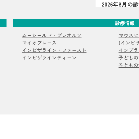
2026年8月
――といった様
夏祭り開催
2026年8月の
が関係している
曜・祝日、8月1
は、歯が顎の中
診療情報
マウスピース
祭りを開催します
少なかったり、
生えてきた時点
2026.07.20
ムーシールド・プレオルソ
マウスピ
【マウスピー
だけでなく、し
マイオブレース
(インビ
抜歯ケース
過剰歯2本があ
徴です（乳歯・
インビザライン・ファースト
インプラ
介。小臼歯を抜
濁・着色・欠けや
インビザラインティーン
子どもの
お知らせ
コ
キャナーを用い
ある見え方・感
子どもの
します。
2026.07.16
ナメル質が弱い
おくちぽかん
ることがありま
を亀岡市の歯
口ぽかん、口呼
こともあるため
うべ体操の目的
すめです。 サ
お知らせ
コ
の関係、家庭で
っぽい部分があ
院が解説します
2026.07.06
みがある 歯の
亀岡市でマウ
もの・甘いもの
ワイヤー矯正
亀岡市のはやか
い 背景はいろ
行っていない理
期」の影響も 
お知らせ
休
マウスピース矯
決まるとは限り