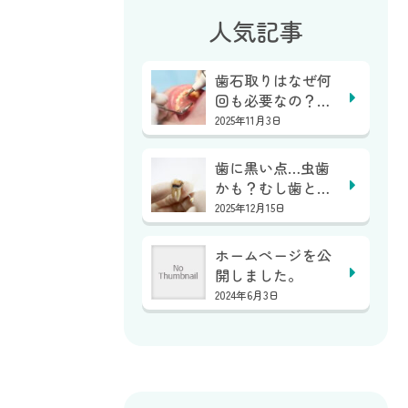
人気記事
歯石取りはなぜ何
回も必要なの？１
回で終わらない？
2025年11月3日
｜...
歯に黒い点…虫歯
かも？むし歯と着
色の見分け方｜亀
2025年12月15日
岡...
ホームページを公
開しました。
2024年6月3日