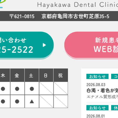
〒621-0815 京都府亀岡市古世町芝原35-5
お知らせ
コ
2026.08.03
白濁・着色が
岡市の歯科医
エナメル質形成
たら（子どもの歯
お知らせ
休
は、はやかわ歯
る」「一部だけ
2026.08.01