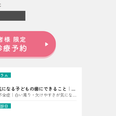
ラム
気になる子どもの歯にできること｜亀
師が解説
不全症｜白い濁り・欠けやすさが気になっ
に多い“歯の質”のトラブル） こんにち
診日
科 小児矯正歯科です。 「歯に白い点があ
黄〜茶色っぽい」「すぐ欠ける・しみる」