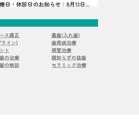
の診療日・休診日のお知らせ｜8月13日は
子が見られる場合、エナメル質形成不全症
診療日・休診日のお知らせです。日曜・水
ことがあります。 エナメル質形成不全症
4日・15日は休診となります。8月13日は夏
で作られている段階で、エナメル質の量が
矯正
症例
。詳細はInstagramをご確認ください。
硬さが十分でなかったりする状態です。
で“守る層”が弱いことがあるため、見た目
ース矯正
義歯(入れ歯)
ス矯正症例】過剰歯2本を伴う非臼歯
み・欠け・むし歯につながりやすいのが特
ザライン)
歯周病治療
る20代女性のマウスピース矯正症例を紹
永久歯どちらにも起こり得ます）。 ▲ 白
ント
根管治療
かずに治療計画を立てた理由や、口腔内ス
すさは“歯の質”のサインのことも よく
歯の治療
親知らずの抜歯
ラム
た診断、非抜歯矯正の可能性について解説
じ方｜「汚れ」とは違った変化が！？ エ
歯の検診
セラミック治療
歯は、色・表面の質感・しみ方に特徴が出
について｜口呼吸・舌の位置・鼻呼吸
す。 ただし見た目だけでは判断が難しい
科医院が解説
吸、舌の位置が気になるお子さまへ。あい
、「あれ？」と思ったら早めの確認がおす
ややり方、鼻呼吸・歯並び・噛み合わせと
インの例 歯の表面に白い濁りや、黄〜茶色
ラム
無理なく続けるポイントを亀岡市の歯科医
る 表面がザラザラしている／小さなくぼ
。
一部が欠けやすい・すり減りやすい 冷たい
スピース矯正をお考えの方へ｜当院が
でしみる 同じところがむし歯になりやす
を行っていない理由を解説
わ歯科 小児矯正歯科が、ワイヤー矯正を
いろ｜体質の影響だけでなく「作られる時
由を解説。痛み・清掃性・抜歯の考え方、
エナメル質形成不全症は、原因がひとつに
診日
正への思いを症例とともに紹介します。
ません。 大きく分けると、①体質（遺