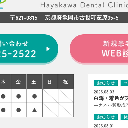
〒621-0815 京都府亀岡市古世町芝原35-5
お知らせ
コ
2026.08.03
白濁・着色が
岡市の歯科医
エナメル質形成
たら（子どもの歯
お知らせ
休
は、はやかわ歯
る」「一部だけ
2026.08.01