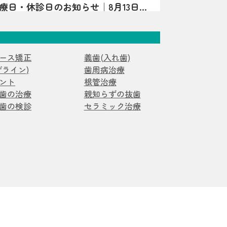
の診療日・休診日のお知らせ｜8月13日は
子が見られる場合、エナメル質形成不全症
診療日・休診日のお知らせです。日曜・水
ことがあります。 エナメル質形成不全症
4日・15日は休診となります。8月13日は夏
で作られている段階で、エナメル質の量が
矯正
症例
。詳細はInstagramをご確認ください。
硬さが十分でなかったりする状態です。
で“守る層”が弱いことがあるため、見た目
ース矯正
義歯(入れ歯)
ス矯正症例】過剰歯2本を伴う非臼歯
み・欠け・むし歯につながりやすいのが特
ザライン)
歯周病治療
る20代女性のマウスピース矯正症例を紹
永久歯どちらにも起こり得ます）。 ▲ 白
ント
根管治療
かずに治療計画を立てた理由や、口腔内ス
すさは“歯の質”のサインのことも よく
歯の治療
親知らずの抜歯
ラム
た診断、非抜歯矯正の可能性について解説
じ方｜「汚れ」とは違った変化が！？ エ
歯の検診
セラミック治療
歯は、色・表面の質感・しみ方に特徴が出
について｜口呼吸・舌の位置・鼻呼吸
す。 ただし見た目だけでは判断が難しい
科医院が解説
吸、舌の位置が気になるお子さまへ。あい
、「あれ？」と思ったら早めの確認がおす
ややり方、鼻呼吸・歯並び・噛み合わせと
インの例 歯の表面に白い濁りや、黄〜茶色
ラム
無理なく続けるポイントを亀岡市の歯科医
る 表面がザラザラしている／小さなくぼ
。
一部が欠けやすい・すり減りやすい 冷たい
スピース矯正をお考えの方へ｜当院が
でしみる 同じところがむし歯になりやす
を行っていない理由を解説
わ歯科 小児矯正歯科が、ワイヤー矯正を
いろ｜体質の影響だけでなく「作られる時
由を解説。痛み・清掃性・抜歯の考え方、
エナメル質形成不全症は、原因がひとつに
診日
正への思いを症例とともに紹介します。
ません。 大きく分けると、①体質（遺