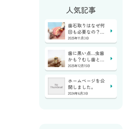
人気記事
歯石取りはなぜ何
回も必要なの？１
回で終わらない？
2025年11月3日
｜...
歯に黒い点…虫歯
かも？むし歯と着
色の見分け方｜亀
2025年12月15日
岡...
ホームページを公
開しました。
2024年6月3日