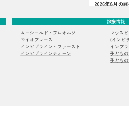
2026年8月
――といった様
夏祭り開催
2026年8月の
が関係している
曜・祝日、8月1
は、歯が顎の中
診療情報
マウスピース
祭りを開催します
少なかったり、
生えてきた時点
2026.07.20
ムーシールド・プレオルソ
マウスピ
【マウスピー
だけでなく、し
マイオブレース
(インビ
抜歯ケース
過剰歯2本があ
徴です（乳歯・
インビザライン・ファースト
インプラ
介。小臼歯を抜
濁・着色・欠けや
インビザラインティーン
子どもの
お知らせ
コ
キャナーを用い
ある見え方・感
子どもの
します。
2026.07.16
ナメル質が弱い
おくちぽかん
ることがありま
を亀岡市の歯
口ぽかん、口呼
こともあるため
うべ体操の目的
すめです。 サ
お知らせ
コ
の関係、家庭で
っぽい部分があ
院が解説します
2026.07.06
みがある 歯の
亀岡市でマウ
もの・甘いもの
ワイヤー矯正
亀岡市のはやか
い 背景はいろ
行っていない理
期」の影響も 
お知らせ
休
マウスピース矯
決まるとは限り