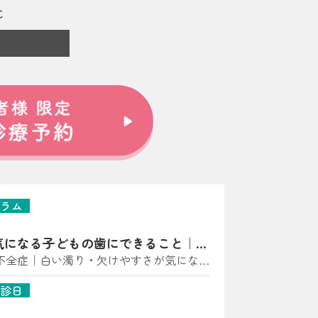
ラム
気になる子どもの歯にできること｜亀
師が解説
不全症｜白い濁り・欠けやすさが気になっ
に多い“歯の質”のトラブル） こんにち
診日
科 小児矯正歯科です。 「歯に白い点があ
黄〜茶色っぽい」「すぐ欠ける・しみる」