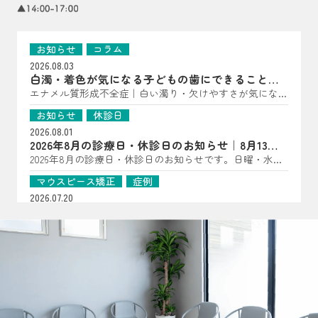
お知らせ
コラム
2026.08.03
白濁・着色が気になる子どもの歯にできること｜
亀岡市の歯科医師が解説
エナメル質形成不全症｜白い濁り・欠けやすさが気になっ
たら（子どもの歯に多い“歯の質”のトラブル） こんにち
お知らせ
休診日
は、はやかわ歯科 小児矯正歯科です。 「歯に白い点があ
2026.08.01
る」「一部だけ黄〜茶色っぽい」「すぐ欠ける・しみる」
2026年8月の診療日・休診日のお知らせ｜8月13日
――といった様子が見られる場合、エナメル質形成不全症
は夏祭り開催
2026年8月の診療日・休診日のお知らせです。日曜・水
が関係していることがあります。 エナメル質形成不全症
曜・祝日、8月14日・15日は休診となります。8月13日は夏
は、歯が顎の中で作られている段階で、エナメル質の量が
マウスピース矯正
症例
祭りを開催します。詳細はInstagramをご確認ください。
少なかったり、硬さが十分でなかったりする状態です。
2026.07.20
生えてきた時点で“守る層”が弱いことがあるため、見た目
【マウスピース矯正症例】過剰歯2本を伴う非臼歯
だけでなく、しみ・欠け・むし歯につながりやすいのが特
抜歯ケース
過剰歯2本がある20代女性のマウスピース矯正症例を紹
徴です（乳歯・永久歯どちらにも起こり得ます）。 ▲ 白
介。小臼歯を抜かずに治療計画を立てた理由や、口腔内ス
お知らせ
コラム
濁・着色・欠けやすさは“歯の質”のサインのことも よく
キャナーを用いた診断、非抜歯矯正の可能性について解説
2026.07.16
ある見え方・感じ方｜「汚れ」とは違った変化が！？ エ
します。
おくちぽかんについて｜口呼吸・舌の位置・鼻呼
ナメル質が弱い歯は、色・表面の質感・しみ方に特徴が出
吸を亀岡市の歯科医院が解説
口ぽかん、口呼吸、舌の位置が気になるお子さまへ。あい
ることがあります。 ただし見た目だけでは判断が難しい
うべ体操の目的ややり方、鼻呼吸・歯並び・噛み合わせと
こともあるため、「あれ？」と思ったら早めの確認がおす
お知らせ
コラム