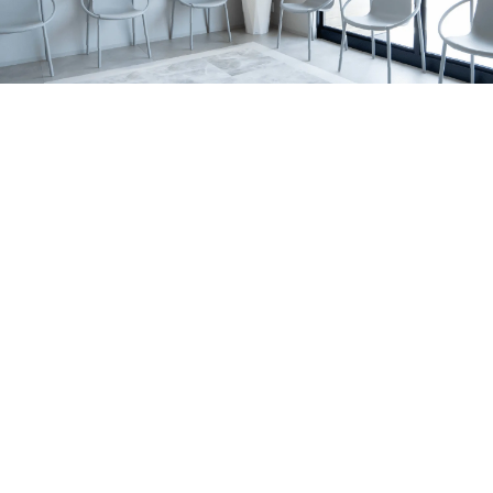
の関係、家庭で無理なく続けるポイントを亀岡市の歯科医
すめです。 サインの例 歯の表面に白い濁りや、黄〜茶色
2026.07.06
院が解説します。
っぽい部分がある 表面がザラザラしている／小さなくぼ
亀岡市でマウスピース矯正をお考えの方へ｜当院
みがある 歯の一部が欠けやすい・すり減りやすい 冷たい
がワイヤー矯正を行っていない理由を解説
亀岡市のはやかわ歯科 小児矯正歯科が、ワイヤー矯正を
もの・甘いものでしみる 同じところがむし歯になりやす
行っていない理由を解説。痛み・清掃性・抜歯の考え方、
い 背景はいろいろ｜体質の影響だけでなく「作られる時
お知らせ
休診日
マウスピース矯正への思いを症例とともに紹介します。
期」の影響も エナメル質形成不全症は、原因がひとつに
2026.07.01
決まるとは限りません。 大きく分けると、①体質（遺
7月の診療日・休診日のおしらせ
伝）の影響が強いケースと、②歯が育つ途中の出来事が影
2026年7月の診療日・休診日のお知らせです。日曜・祝
響するケースがあります。 1）体質（遺伝）の影響が強い
日・水曜日に加え、7月6日〜8日は研修のため休診、7月22
お知らせ
コラム
ケース 家族の中で似た変化が見られたり、複数の歯に広
日（水）は診療いたします。
2026.06.29
く同じような特徴が出たりすることがあります。 程度に
ホワイトニングの効果・注意点を亀岡市の歯科医
よっては、歯の形が整いにくかったり、欠けやすさが目立
師が解説します！
亀岡市・南丹市で歯の黄ばみや口元の印象が気になる方
ったりする場合もあります。 2）歯が育つ途中の出来事が
へ。歯科ホワイトニングの種類、ホームホワイトニングの
影響するケース 歯は、生える直前ではなく、ずっと前か
セラミック治療
症例
特徴、注意点、しみる場合の対策、白さを長持ちさせるコ
ら顎の中で形づくられています。 その期間に体調・環
2026.06.21
ツをわかりやすく解説します。
境・局所の炎症など、複数の要素が重なって、結果として
亀岡市で前歯のセラミック治療｜歯根破折の症例
エナメル質が弱くなることがあります。 はっきり「これ
右上前歯の歯ぐきの腫れをきっかけに来院され、歯根破折
だけが原因」と言い切れないことも少なくありません。
により抜歯が必要となった症例です。体調面を考慮し、イ
MIH（第一大臼歯・前歯に出やすいタイプ）について ※近
お知らせ
コラム
ンプラントではなくジルコニアブリッジで前歯の見た目と
年よく耳にする MIH は、主に6歳臼歯（第一大臼歯）に、
2026.06.14
機能の回復を目指しました。
前歯の変化を伴うこともある“エナメル質の質的な異常”と
大人の矯正はいつまでできる？｜亀岡市の小児矯
して説明されます。 生え変わりのタイミングで見つかる
正歯科・歯科医師が解説
大人の矯正は何歳までできるのか、亀岡市のはやかわ歯科
ことも｜乳歯の影響で起こる「ターナー歯」 お子さまの
小児矯正歯科が解説。マウスピース矯正・インビザライン