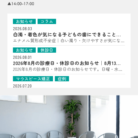
お知らせ
コラム
2026.08.03
白濁・着色が気になる子どもの歯にできること｜
亀岡市の歯科医師が解説
エナメル質形成不全症｜白い濁り・欠けやすさが気になっ
たら（子どもの歯に多い“歯の質”のトラブル） こんにち
お知らせ
休診日
は、はやかわ歯科 小児矯正歯科です。 「歯に白い点があ
2026.08.01
る」「一部だけ黄〜茶色っぽい」「すぐ欠ける・しみる」
2026年8月の診療日・休診日のお知らせ｜8月13日
――といった様子が見られる場合、エナメル質形成不全症
は夏祭り開催
2026年8月の診療日・休診日のお知らせです。日曜・水
が関係していることがあります。 エナメル質形成不全症
曜・祝日、8月14日・15日は休診となります。8月13日は夏
は、歯が顎の中で作られている段階で、エナメル質の量が
マウスピース矯正
症例
祭りを開催します。詳細はInstagramをご確認ください。
少なかったり、硬さが十分でなかったりする状態です。
2026.07.20
生えてきた時点で“守る層”が弱いことがあるため、見た目
【マウスピース矯正症例】過剰歯2本を伴う非臼歯
だけでなく、しみ・欠け・むし歯につながりやすいのが特
抜歯ケース
過剰歯2本がある20代女性のマウスピース矯正症例を紹
徴です（乳歯・永久歯どちらにも起こり得ます）。 ▲ 白
介。小臼歯を抜かずに治療計画を立てた理由や、口腔内ス
お知らせ
コラム
濁・着色・欠けやすさは“歯の質”のサインのことも よく
キャナーを用いた診断、非抜歯矯正の可能性について解説
2026.07.16
ある見え方・感じ方｜「汚れ」とは違った変化が！？ エ
します。
おくちぽかんについて｜口呼吸・舌の位置・鼻呼
ナメル質が弱い歯は、色・表面の質感・しみ方に特徴が出
吸を亀岡市の歯科医院が解説
口ぽかん、口呼吸、舌の位置が気になるお子さまへ。あい
ることがあります。 ただし見た目だけでは判断が難しい
うべ体操の目的ややり方、鼻呼吸・歯並び・噛み合わせと
こともあるため、「あれ？」と思ったら早めの確認がおす
お知らせ
コラム