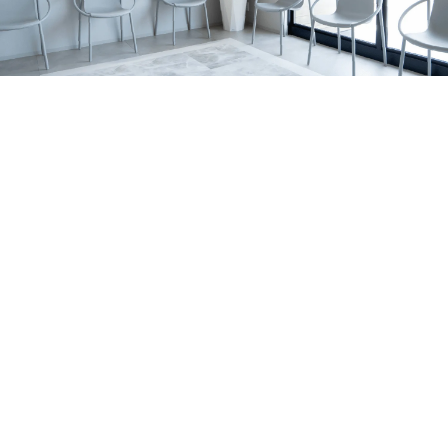
の関係、家庭で無理なく続けるポイントを亀岡市の歯科医
すめです。 サインの例 歯の表面に白い濁りや、黄〜茶色
2026.07.06
院が解説します。
っぽい部分がある 表面がザラザラしている／小さなくぼ
亀岡市でマウスピース矯正をお考えの方へ｜当院
みがある 歯の一部が欠けやすい・すり減りやすい 冷たい
がワイヤー矯正を行っていない理由を解説
亀岡市のはやかわ歯科 小児矯正歯科が、ワイヤー矯正を
もの・甘いものでしみる 同じところがむし歯になりやす
行っていない理由を解説。痛み・清掃性・抜歯の考え方、
い 背景はいろいろ｜体質の影響だけでなく「作られる時
お知らせ
休診日
マウスピース矯正への思いを症例とともに紹介します。
期」の影響も エナメル質形成不全症は、原因がひとつに
2026.07.01
決まるとは限りません。 大きく分けると、①体質（遺
7月の診療日・休診日のおしらせ
伝）の影響が強いケースと、②歯が育つ途中の出来事が影
2026年7月の診療日・休診日のお知らせです。日曜・祝
響するケースがあります。 1）体質（遺伝）の影響が強い
日・水曜日に加え、7月6日〜8日は研修のため休診、7月22
お知らせ
コラム
ケース 家族の中で似た変化が見られたり、複数の歯に広
日（水）は診療いたします。
2026.06.29
く同じような特徴が出たりすることがあります。 程度に
ホワイトニングの効果・注意点を亀岡市の歯科医
よっては、歯の形が整いにくかったり、欠けやすさが目立
師が解説します！
亀岡市・南丹市で歯の黄ばみや口元の印象が気になる方
ったりする場合もあります。 2）歯が育つ途中の出来事が
へ。歯科ホワイトニングの種類、ホームホワイトニングの
影響するケース 歯は、生える直前ではなく、ずっと前か
セラミック治療
症例
特徴、注意点、しみる場合の対策、白さを長持ちさせるコ
ら顎の中で形づくられています。 その期間に体調・環
2026.06.21
ツをわかりやすく解説します。
境・局所の炎症など、複数の要素が重なって、結果として
亀岡市で前歯のセラミック治療｜歯根破折の症例
エナメル質が弱くなることがあります。 はっきり「これ
右上前歯の歯ぐきの腫れをきっかけに来院され、歯根破折
だけが原因」と言い切れないことも少なくありません。
により抜歯が必要となった症例です。体調面を考慮し、イ
MIH（第一大臼歯・前歯に出やすいタイプ）について ※近
お知らせ
コラム
ンプラントではなくジルコニアブリッジで前歯の見た目と
年よく耳にする MIH は、主に6歳臼歯（第一大臼歯）に、
2026.06.14
機能の回復を目指しました。
前歯の変化を伴うこともある“エナメル質の質的な異常”と
大人の矯正はいつまでできる？｜亀岡市の小児矯
して説明されます。 生え変わりのタイミングで見つかる
正歯科・歯科医師が解説
大人の矯正は何歳までできるのか、亀岡市のはやかわ歯科
ことも｜乳歯の影響で起こる「ターナー歯」 お子さまの
小児矯正歯科が解説。マウスピース矯正・インビザライン