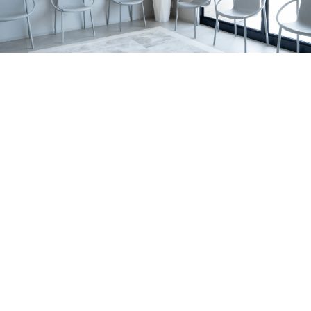
の関係、家庭で無理なく続けるポイントを亀岡市の歯科医
すめです。 サインの例 歯の表面に白い濁りや、黄〜茶色
2026.07.06
院が解説します。
っぽい部分がある 表面がザラザラしている／小さなくぼ
亀岡市でマウスピース矯正をお考えの方へ｜当院
みがある 歯の一部が欠けやすい・すり減りやすい 冷たい
がワイヤー矯正を行っていない理由を解説
亀岡市のはやかわ歯科 小児矯正歯科が、ワイヤー矯正を
もの・甘いものでしみる 同じところがむし歯になりやす
行っていない理由を解説。痛み・清掃性・抜歯の考え方、
い 背景はいろいろ｜体質の影響だけでなく「作られる時
お知らせ
休診日
マウスピース矯正への思いを症例とともに紹介します。
期」の影響も エナメル質形成不全症は、原因がひとつに
2026.07.01
決まるとは限りません。 大きく分けると、①体質（遺
7月の診療日・休診日のおしらせ
伝）の影響が強いケースと、②歯が育つ途中の出来事が影
2026年7月の診療日・休診日のお知らせです。日曜・祝
響するケースがあります。 1）体質（遺伝）の影響が強い
日・水曜日に加え、7月6日〜8日は研修のため休診、7月22
お知らせ
コラム
ケース 家族の中で似た変化が見られたり、複数の歯に広
日（水）は診療いたします。
2026.06.29
く同じような特徴が出たりすることがあります。 程度に
ホワイトニングの効果・注意点を亀岡市の歯科医
よっては、歯の形が整いにくかったり、欠けやすさが目立
師が解説します！
亀岡市・南丹市で歯の黄ばみや口元の印象が気になる方
ったりする場合もあります。 2）歯が育つ途中の出来事が
へ。歯科ホワイトニングの種類、ホームホワイトニングの
影響するケース 歯は、生える直前ではなく、ずっと前か
セラミック治療
症例
特徴、注意点、しみる場合の対策、白さを長持ちさせるコ
ら顎の中で形づくられています。 その期間に体調・環
2026.06.21
ツをわかりやすく解説します。
境・局所の炎症など、複数の要素が重なって、結果として
亀岡市で前歯のセラミック治療｜歯根破折の症例
エナメル質が弱くなることがあります。 はっきり「これ
右上前歯の歯ぐきの腫れをきっかけに来院され、歯根破折
だけが原因」と言い切れないことも少なくありません。
により抜歯が必要となった症例です。体調面を考慮し、イ
MIH（第一大臼歯・前歯に出やすいタイプ）について ※近
お知らせ
コラム
ンプラントではなくジルコニアブリッジで前歯の見た目と
年よく耳にする MIH は、主に6歳臼歯（第一大臼歯）に、
2026.06.14
機能の回復を目指しました。
前歯の変化を伴うこともある“エナメル質の質的な異常”と
大人の矯正はいつまでできる？｜亀岡市の小児矯
して説明されます。 生え変わりのタイミングで見つかる
正歯科・歯科医師が解説
大人の矯正は何歳までできるのか、亀岡市のはやかわ歯科
ことも｜乳歯の影響で起こる「ターナー歯」 お子さまの
小児矯正歯科が解説。マウスピース矯正・インビザライン