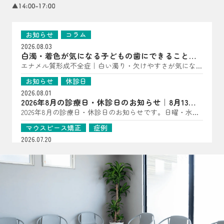
お知らせ
コラム
2026.08.03
白濁・着色が気になる子どもの歯にできること｜
亀岡市の歯科医師が解説
エナメル質形成不全症｜白い濁り・欠けやすさが気になっ
たら（子どもの歯に多い“歯の質”のトラブル） こんにち
お知らせ
休診日
は、はやかわ歯科 小児矯正歯科です。 「歯に白い点があ
2026.08.01
る」「一部だけ黄〜茶色っぽい」「すぐ欠ける・しみる」
2026年8月の診療日・休診日のお知らせ｜8月13日
――といった様子が見られる場合、エナメル質形成不全症
は夏祭り開催
2026年8月の診療日・休診日のお知らせです。日曜・水
が関係していることがあります。 エナメル質形成不全症
曜・祝日、8月14日・15日は休診となります。8月13日は夏
は、歯が顎の中で作られている段階で、エナメル質の量が
マウスピース矯正
症例
祭りを開催します。詳細はInstagramをご確認ください。
少なかったり、硬さが十分でなかったりする状態です。
2026.07.20
生えてきた時点で“守る層”が弱いことがあるため、見た目
【マウスピース矯正症例】過剰歯2本を伴う非臼歯
だけでなく、しみ・欠け・むし歯につながりやすいのが特
抜歯ケース
過剰歯2本がある20代女性のマウスピース矯正症例を紹
徴です（乳歯・永久歯どちらにも起こり得ます）。 ▲ 白
介。小臼歯を抜かずに治療計画を立てた理由や、口腔内ス
お知らせ
コラム
濁・着色・欠けやすさは“歯の質”のサインのことも よく
キャナーを用いた診断、非抜歯矯正の可能性について解説
2026.07.16
ある見え方・感じ方｜「汚れ」とは違った変化が！？ エ
します。
おくちぽかんについて｜口呼吸・舌の位置・鼻呼
ナメル質が弱い歯は、色・表面の質感・しみ方に特徴が出
吸を亀岡市の歯科医院が解説
口ぽかん、口呼吸、舌の位置が気になるお子さまへ。あい
ることがあります。 ただし見た目だけでは判断が難しい
うべ体操の目的ややり方、鼻呼吸・歯並び・噛み合わせと
こともあるため、「あれ？」と思ったら早めの確認がおす
お知らせ
コラム