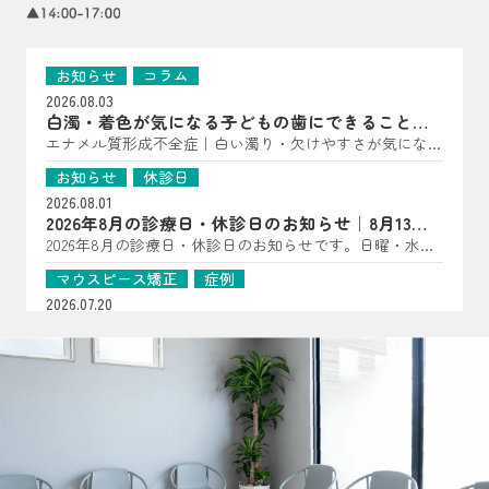
お知らせ
コラム
2026.08.03
白濁・着色が気になる子どもの歯にできること｜
亀岡市の歯科医師が解説
エナメル質形成不全症｜白い濁り・欠けやすさが気になっ
たら（子どもの歯に多い“歯の質”のトラブル） こんにち
お知らせ
休診日
は、はやかわ歯科 小児矯正歯科です。 「歯に白い点があ
2026.08.01
る」「一部だけ黄〜茶色っぽい」「すぐ欠ける・しみる」
2026年8月の診療日・休診日のお知らせ｜8月13日
――といった様子が見られる場合、エナメル質形成不全症
は夏祭り開催
2026年8月の診療日・休診日のお知らせです。日曜・水
が関係していることがあります。 エナメル質形成不全症
曜・祝日、8月14日・15日は休診となります。8月13日は夏
は、歯が顎の中で作られている段階で、エナメル質の量が
マウスピース矯正
症例
祭りを開催します。詳細はInstagramをご確認ください。
少なかったり、硬さが十分でなかったりする状態です。
2026.07.20
生えてきた時点で“守る層”が弱いことがあるため、見た目
【マウスピース矯正症例】過剰歯2本を伴う非臼歯
だけでなく、しみ・欠け・むし歯につながりやすいのが特
抜歯ケース
過剰歯2本がある20代女性のマウスピース矯正症例を紹
徴です（乳歯・永久歯どちらにも起こり得ます）。 ▲ 白
介。小臼歯を抜かずに治療計画を立てた理由や、口腔内ス
お知らせ
コラム
濁・着色・欠けやすさは“歯の質”のサインのことも よく
キャナーを用いた診断、非抜歯矯正の可能性について解説
2026.07.16
ある見え方・感じ方｜「汚れ」とは違った変化が！？ エ
します。
おくちぽかんについて｜口呼吸・舌の位置・鼻呼
ナメル質が弱い歯は、色・表面の質感・しみ方に特徴が出
吸を亀岡市の歯科医院が解説
口ぽかん、口呼吸、舌の位置が気になるお子さまへ。あい
ることがあります。 ただし見た目だけでは判断が難しい
うべ体操の目的ややり方、鼻呼吸・歯並び・噛み合わせと
こともあるため、「あれ？」と思ったら早めの確認がおす
お知らせ
コラム