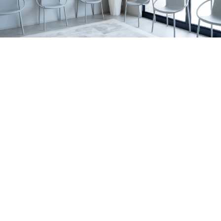
の関係、家庭で無理なく続けるポイントを亀岡市の歯科医
すめです。 サインの例 歯の表面に白い濁りや、黄〜茶色
2026.07.06
院が解説します。
っぽい部分がある 表面がザラザラしている／小さなくぼ
亀岡市でマウスピース矯正をお考えの方へ｜当院
みがある 歯の一部が欠けやすい・すり減りやすい 冷たい
がワイヤー矯正を行っていない理由を解説
亀岡市のはやかわ歯科 小児矯正歯科が、ワイヤー矯正を
もの・甘いものでしみる 同じところがむし歯になりやす
行っていない理由を解説。痛み・清掃性・抜歯の考え方、
い 背景はいろいろ｜体質の影響だけでなく「作られる時
お知らせ
休診日
マウスピース矯正への思いを症例とともに紹介します。
期」の影響も エナメル質形成不全症は、原因がひとつに
2026.07.01
決まるとは限りません。 大きく分けると、①体質（遺
7月の診療日・休診日のおしらせ
伝）の影響が強いケースと、②歯が育つ途中の出来事が影
2026年7月の診療日・休診日のお知らせです。日曜・祝
響するケースがあります。 1）体質（遺伝）の影響が強い
日・水曜日に加え、7月6日〜8日は研修のため休診、7月22
お知らせ
コラム
ケース 家族の中で似た変化が見られたり、複数の歯に広
日（水）は診療いたします。
2026.06.29
く同じような特徴が出たりすることがあります。 程度に
ホワイトニングの効果・注意点を亀岡市の歯科医
よっては、歯の形が整いにくかったり、欠けやすさが目立
師が解説します！
亀岡市・南丹市で歯の黄ばみや口元の印象が気になる方
ったりする場合もあります。 2）歯が育つ途中の出来事が
へ。歯科ホワイトニングの種類、ホームホワイトニングの
影響するケース 歯は、生える直前ではなく、ずっと前か
セラミック治療
症例
特徴、注意点、しみる場合の対策、白さを長持ちさせるコ
ら顎の中で形づくられています。 その期間に体調・環
2026.06.21
ツをわかりやすく解説します。
境・局所の炎症など、複数の要素が重なって、結果として
亀岡市で前歯のセラミック治療｜歯根破折の症例
エナメル質が弱くなることがあります。 はっきり「これ
右上前歯の歯ぐきの腫れをきっかけに来院され、歯根破折
だけが原因」と言い切れないことも少なくありません。
により抜歯が必要となった症例です。体調面を考慮し、イ
MIH（第一大臼歯・前歯に出やすいタイプ）について ※近
お知らせ
コラム
ンプラントではなくジルコニアブリッジで前歯の見た目と
年よく耳にする MIH は、主に6歳臼歯（第一大臼歯）に、
2026.06.14
機能の回復を目指しました。
前歯の変化を伴うこともある“エナメル質の質的な異常”と
大人の矯正はいつまでできる？｜亀岡市の小児矯
して説明されます。 生え変わりのタイミングで見つかる
正歯科・歯科医師が解説
大人の矯正は何歳までできるのか、亀岡市のはやかわ歯科
ことも｜乳歯の影響で起こる「ターナー歯」 お子さまの
小児矯正歯科が解説。マウスピース矯正・インビザライン