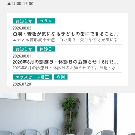
お知らせ
コラム
2026.08.03
白濁・着色が気になる子どもの歯にできること｜
亀岡市の歯科医師が解説
エナメル質形成不全症｜白い濁り・欠けやすさが気になっ
たら（子どもの歯に多い“歯の質”のトラブル） こんにち
お知らせ
休診日
は、はやかわ歯科 小児矯正歯科です。 「歯に白い点があ
2026.08.01
る」「一部だけ黄〜茶色っぽい」「すぐ欠ける・しみる」
2026年8月の診療日・休診日のお知らせ｜8月13日
――といった様子が見られる場合、エナメル質形成不全症
は夏祭り開催
2026年8月の診療日・休診日のお知らせです。日曜・水
が関係していることがあります。 エナメル質形成不全症
曜・祝日、8月14日・15日は休診となります。8月13日は夏
は、歯が顎の中で作られている段階で、エナメル質の量が
マウスピース矯正
症例
祭りを開催します。詳細はInstagramをご確認ください。
少なかったり、硬さが十分でなかったりする状態です。
2026.07.20
生えてきた時点で“守る層”が弱いことがあるため、見た目
【マウスピース矯正症例】過剰歯2本を伴う非臼歯
だけでなく、しみ・欠け・むし歯につながりやすいのが特
抜歯ケース
過剰歯2本がある20代女性のマウスピース矯正症例を紹
徴です（乳歯・永久歯どちらにも起こり得ます）。 ▲ 白
介。小臼歯を抜かずに治療計画を立てた理由や、口腔内ス
お知らせ
コラム
濁・着色・欠けやすさは“歯の質”のサインのことも よく
キャナーを用いた診断、非抜歯矯正の可能性について解説
2026.07.16
ある見え方・感じ方｜「汚れ」とは違った変化が！？ エ
します。
おくちぽかんについて｜口呼吸・舌の位置・鼻呼
ナメル質が弱い歯は、色・表面の質感・しみ方に特徴が出
吸を亀岡市の歯科医院が解説
口ぽかん、口呼吸、舌の位置が気になるお子さまへ。あい
ることがあります。 ただし見た目だけでは判断が難しい
うべ体操の目的ややり方、鼻呼吸・歯並び・噛み合わせと
こともあるため、「あれ？」と思ったら早めの確認がおす
お知らせ
コラム