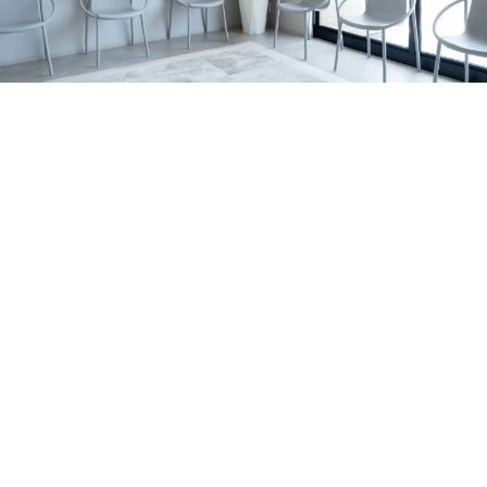
の関係、家庭で無理なく続けるポイントを亀岡市の歯科医
すめです。 サインの例 歯の表面に白い濁りや、黄〜茶色
2026.07.06
院が解説します。
っぽい部分がある 表面がザラザラしている／小さなくぼ
亀岡市でマウスピース矯正をお考えの方へ｜当院
みがある 歯の一部が欠けやすい・すり減りやすい 冷たい
がワイヤー矯正を行っていない理由を解説
亀岡市のはやかわ歯科 小児矯正歯科が、ワイヤー矯正を
もの・甘いものでしみる 同じところがむし歯になりやす
行っていない理由を解説。痛み・清掃性・抜歯の考え方、
い 背景はいろいろ｜体質の影響だけでなく「作られる時
お知らせ
休診日
マウスピース矯正への思いを症例とともに紹介します。
期」の影響も エナメル質形成不全症は、原因がひとつに
2026.07.01
決まるとは限りません。 大きく分けると、①体質（遺
7月の診療日・休診日のおしらせ
伝）の影響が強いケースと、②歯が育つ途中の出来事が影
2026年7月の診療日・休診日のお知らせです。日曜・祝
響するケースがあります。 1）体質（遺伝）の影響が強い
日・水曜日に加え、7月6日〜8日は研修のため休診、7月22
お知らせ
コラム
ケース 家族の中で似た変化が見られたり、複数の歯に広
日（水）は診療いたします。
2026.06.29
く同じような特徴が出たりすることがあります。 程度に
ホワイトニングの効果・注意点を亀岡市の歯科医
よっては、歯の形が整いにくかったり、欠けやすさが目立
師が解説します！
亀岡市・南丹市で歯の黄ばみや口元の印象が気になる方
ったりする場合もあります。 2）歯が育つ途中の出来事が
へ。歯科ホワイトニングの種類、ホームホワイトニングの
影響するケース 歯は、生える直前ではなく、ずっと前か
セラミック治療
症例
特徴、注意点、しみる場合の対策、白さを長持ちさせるコ
ら顎の中で形づくられています。 その期間に体調・環
2026.06.21
ツをわかりやすく解説します。
境・局所の炎症など、複数の要素が重なって、結果として
亀岡市で前歯のセラミック治療｜歯根破折の症例
エナメル質が弱くなることがあります。 はっきり「これ
右上前歯の歯ぐきの腫れをきっかけに来院され、歯根破折
だけが原因」と言い切れないことも少なくありません。
により抜歯が必要となった症例です。体調面を考慮し、イ
MIH（第一大臼歯・前歯に出やすいタイプ）について ※近
お知らせ
コラム
ンプラントではなくジルコニアブリッジで前歯の見た目と
年よく耳にする MIH は、主に6歳臼歯（第一大臼歯）に、
2026.06.14
機能の回復を目指しました。
前歯の変化を伴うこともある“エナメル質の質的な異常”と
大人の矯正はいつまでできる？｜亀岡市の小児矯
して説明されます。 生え変わりのタイミングで見つかる
正歯科・歯科医師が解説
大人の矯正は何歳までできるのか、亀岡市のはやかわ歯科
ことも｜乳歯の影響で起こる「ターナー歯」 お子さまの
小児矯正歯科が解説。マウスピース矯正・インビザライン