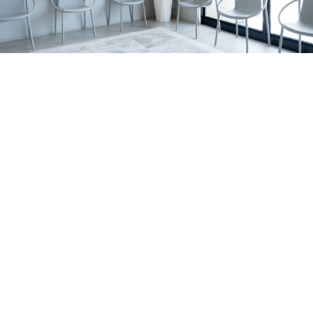
の関係、家庭で無理なく続けるポイントを亀岡市の歯科医
すめです。 サインの例 歯の表面に白い濁りや、黄〜茶色
2026.07.06
院が解説します。
っぽい部分がある 表面がザラザラしている／小さなくぼ
亀岡市でマウスピース矯正をお考えの方へ｜当院
みがある 歯の一部が欠けやすい・すり減りやすい 冷たい
がワイヤー矯正を行っていない理由を解説
亀岡市のはやかわ歯科 小児矯正歯科が、ワイヤー矯正を
もの・甘いものでしみる 同じところがむし歯になりやす
行っていない理由を解説。痛み・清掃性・抜歯の考え方、
い 背景はいろいろ｜体質の影響だけでなく「作られる時
お知らせ
休診日
マウスピース矯正への思いを症例とともに紹介します。
期」の影響も エナメル質形成不全症は、原因がひとつに
2026.07.01
決まるとは限りません。 大きく分けると、①体質（遺
7月の診療日・休診日のおしらせ
伝）の影響が強いケースと、②歯が育つ途中の出来事が影
2026年7月の診療日・休診日のお知らせです。日曜・祝
響するケースがあります。 1）体質（遺伝）の影響が強い
日・水曜日に加え、7月6日〜8日は研修のため休診、7月22
お知らせ
コラム
ケース 家族の中で似た変化が見られたり、複数の歯に広
日（水）は診療いたします。
2026.06.29
く同じような特徴が出たりすることがあります。 程度に
ホワイトニングの効果・注意点を亀岡市の歯科医
よっては、歯の形が整いにくかったり、欠けやすさが目立
師が解説します！
亀岡市・南丹市で歯の黄ばみや口元の印象が気になる方
ったりする場合もあります。 2）歯が育つ途中の出来事が
へ。歯科ホワイトニングの種類、ホームホワイトニングの
影響するケース 歯は、生える直前ではなく、ずっと前か
セラミック治療
症例
特徴、注意点、しみる場合の対策、白さを長持ちさせるコ
ら顎の中で形づくられています。 その期間に体調・環
2026.06.21
ツをわかりやすく解説します。
境・局所の炎症など、複数の要素が重なって、結果として
亀岡市で前歯のセラミック治療｜歯根破折の症例
エナメル質が弱くなることがあります。 はっきり「これ
右上前歯の歯ぐきの腫れをきっかけに来院され、歯根破折
だけが原因」と言い切れないことも少なくありません。
により抜歯が必要となった症例です。体調面を考慮し、イ
MIH（第一大臼歯・前歯に出やすいタイプ）について ※近
お知らせ
コラム
ンプラントではなくジルコニアブリッジで前歯の見た目と
年よく耳にする MIH は、主に6歳臼歯（第一大臼歯）に、
2026.06.14
機能の回復を目指しました。
前歯の変化を伴うこともある“エナメル質の質的な異常”と
大人の矯正はいつまでできる？｜亀岡市の小児矯
して説明されます。 生え変わりのタイミングで見つかる
正歯科・歯科医師が解説
大人の矯正は何歳までできるのか、亀岡市のはやかわ歯科
ことも｜乳歯の影響で起こる「ターナー歯」 お子さまの
小児矯正歯科が解説。マウスピース矯正・インビザライン