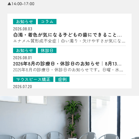
お知らせ
コラム
2026.08.03
白濁・着色が気になる子どもの歯にできること｜
亀岡市の歯科医師が解説
エナメル質形成不全症｜白い濁り・欠けやすさが気になっ
たら（子どもの歯に多い“歯の質”のトラブル） こんにち
お知らせ
休診日
は、はやかわ歯科 小児矯正歯科です。 「歯に白い点があ
2026.08.01
る」「一部だけ黄〜茶色っぽい」「すぐ欠ける・しみる」
2026年8月の診療日・休診日のお知らせ｜8月13日
――といった様子が見られる場合、エナメル質形成不全症
は夏祭り開催
2026年8月の診療日・休診日のお知らせです。日曜・水
が関係していることがあります。 エナメル質形成不全症
曜・祝日、8月14日・15日は休診となります。8月13日は夏
は、歯が顎の中で作られている段階で、エナメル質の量が
マウスピース矯正
症例
祭りを開催します。詳細はInstagramをご確認ください。
少なかったり、硬さが十分でなかったりする状態です。
2026.07.20
生えてきた時点で“守る層”が弱いことがあるため、見た目
【マウスピース矯正症例】過剰歯2本を伴う非臼歯
だけでなく、しみ・欠け・むし歯につながりやすいのが特
抜歯ケース
過剰歯2本がある20代女性のマウスピース矯正症例を紹
徴です（乳歯・永久歯どちらにも起こり得ます）。 ▲ 白
介。小臼歯を抜かずに治療計画を立てた理由や、口腔内ス
お知らせ
コラム
濁・着色・欠けやすさは“歯の質”のサインのことも よく
キャナーを用いた診断、非抜歯矯正の可能性について解説
2026.07.16
ある見え方・感じ方｜「汚れ」とは違った変化が！？ エ
します。
おくちぽかんについて｜口呼吸・舌の位置・鼻呼
ナメル質が弱い歯は、色・表面の質感・しみ方に特徴が出
吸を亀岡市の歯科医院が解説
口ぽかん、口呼吸、舌の位置が気になるお子さまへ。あい
ることがあります。 ただし見た目だけでは判断が難しい
うべ体操の目的ややり方、鼻呼吸・歯並び・噛み合わせと
こともあるため、「あれ？」と思ったら早めの確認がおす
お知らせ
コラム