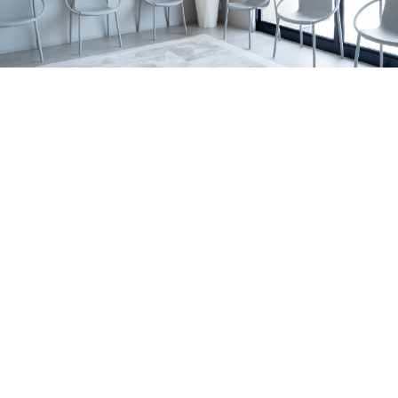
の関係、家庭で無理なく続けるポイントを亀岡市の歯科医
すめです。 サインの例 歯の表面に白い濁りや、黄〜茶色
2026.07.06
院が解説します。
っぽい部分がある 表面がザラザラしている／小さなくぼ
亀岡市でマウスピース矯正をお考えの方へ｜当院
みがある 歯の一部が欠けやすい・すり減りやすい 冷たい
がワイヤー矯正を行っていない理由を解説
亀岡市のはやかわ歯科 小児矯正歯科が、ワイヤー矯正を
もの・甘いものでしみる 同じところがむし歯になりやす
行っていない理由を解説。痛み・清掃性・抜歯の考え方、
い 背景はいろいろ｜体質の影響だけでなく「作られる時
お知らせ
休診日
マウスピース矯正への思いを症例とともに紹介します。
期」の影響も エナメル質形成不全症は、原因がひとつに
2026.07.01
決まるとは限りません。 大きく分けると、①体質（遺
7月の診療日・休診日のおしらせ
伝）の影響が強いケースと、②歯が育つ途中の出来事が影
2026年7月の診療日・休診日のお知らせです。日曜・祝
響するケースがあります。 1）体質（遺伝）の影響が強い
日・水曜日に加え、7月6日〜8日は研修のため休診、7月22
お知らせ
コラム
ケース 家族の中で似た変化が見られたり、複数の歯に広
日（水）は診療いたします。
2026.06.29
く同じような特徴が出たりすることがあります。 程度に
ホワイトニングの効果・注意点を亀岡市の歯科医
よっては、歯の形が整いにくかったり、欠けやすさが目立
師が解説します！
亀岡市・南丹市で歯の黄ばみや口元の印象が気になる方
ったりする場合もあります。 2）歯が育つ途中の出来事が
へ。歯科ホワイトニングの種類、ホームホワイトニングの
影響するケース 歯は、生える直前ではなく、ずっと前か
セラミック治療
症例
特徴、注意点、しみる場合の対策、白さを長持ちさせるコ
ら顎の中で形づくられています。 その期間に体調・環
2026.06.21
ツをわかりやすく解説します。
境・局所の炎症など、複数の要素が重なって、結果として
亀岡市で前歯のセラミック治療｜歯根破折の症例
エナメル質が弱くなることがあります。 はっきり「これ
右上前歯の歯ぐきの腫れをきっかけに来院され、歯根破折
だけが原因」と言い切れないことも少なくありません。
により抜歯が必要となった症例です。体調面を考慮し、イ
MIH（第一大臼歯・前歯に出やすいタイプ）について ※近
お知らせ
コラム
ンプラントではなくジルコニアブリッジで前歯の見た目と
年よく耳にする MIH は、主に6歳臼歯（第一大臼歯）に、
2026.06.14
機能の回復を目指しました。
前歯の変化を伴うこともある“エナメル質の質的な異常”と
大人の矯正はいつまでできる？｜亀岡市の小児矯
して説明されます。 生え変わりのタイミングで見つかる
正歯科・歯科医師が解説
大人の矯正は何歳までできるのか、亀岡市のはやかわ歯科
ことも｜乳歯の影響で起こる「ターナー歯」 お子さまの
小児矯正歯科が解説。マウスピース矯正・インビザライン