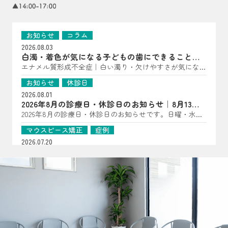
お知らせ
コラム
2026.08.03
白濁・着色が気になる子どもの歯にできること｜
亀岡市の歯科医師が解説
エナメル質形成不全症｜白い濁り・欠けやすさが気になっ
たら（子どもの歯に多い“歯の質”のトラブル） こんにち
お知らせ
休診日
は、はやかわ歯科 小児矯正歯科です。 「歯に白い点があ
2026.08.01
る」「一部だけ黄〜茶色っぽい」「すぐ欠ける・しみる」
2026年8月の診療日・休診日のお知らせ｜8月13日
――といった様子が見られる場合、エナメル質形成不全症
は夏祭り開催
2026年8月の診療日・休診日のお知らせです。日曜・水
が関係していることがあります。 エナメル質形成不全症
曜・祝日、8月14日・15日は休診となります。8月13日は夏
は、歯が顎の中で作られている段階で、エナメル質の量が
マウスピース矯正
症例
祭りを開催します。詳細はInstagramをご確認ください。
少なかったり、硬さが十分でなかったりする状態です。
2026.07.20
生えてきた時点で“守る層”が弱いことがあるため、見た目
【マウスピース矯正症例】過剰歯2本を伴う非臼歯
だけでなく、しみ・欠け・むし歯につながりやすいのが特
抜歯ケース
過剰歯2本がある20代女性のマウスピース矯正症例を紹
徴です（乳歯・永久歯どちらにも起こり得ます）。 ▲ 白
介。小臼歯を抜かずに治療計画を立てた理由や、口腔内ス
お知らせ
コラム
濁・着色・欠けやすさは“歯の質”のサインのことも よく
キャナーを用いた診断、非抜歯矯正の可能性について解説
2026.07.16
ある見え方・感じ方｜「汚れ」とは違った変化が！？ エ
します。
おくちぽかんについて｜口呼吸・舌の位置・鼻呼
ナメル質が弱い歯は、色・表面の質感・しみ方に特徴が出
吸を亀岡市の歯科医院が解説
口ぽかん、口呼吸、舌の位置が気になるお子さまへ。あい
ることがあります。 ただし見た目だけでは判断が難しい
うべ体操の目的ややり方、鼻呼吸・歯並び・噛み合わせと
こともあるため、「あれ？」と思ったら早めの確認がおす
お知らせ
コラム