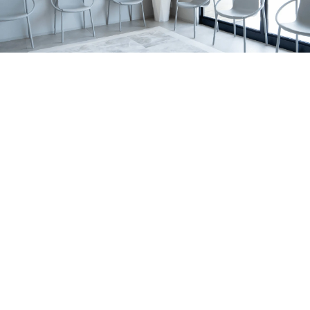
の関係、家庭で無理なく続けるポイントを亀岡市の歯科医
すめです。 サインの例 歯の表面に白い濁りや、黄〜茶色
2026.07.06
院が解説します。
っぽい部分がある 表面がザラザラしている／小さなくぼ
亀岡市でマウスピース矯正をお考えの方へ｜当院
みがある 歯の一部が欠けやすい・すり減りやすい 冷たい
がワイヤー矯正を行っていない理由を解説
亀岡市のはやかわ歯科 小児矯正歯科が、ワイヤー矯正を
もの・甘いものでしみる 同じところがむし歯になりやす
行っていない理由を解説。痛み・清掃性・抜歯の考え方、
い 背景はいろいろ｜体質の影響だけでなく「作られる時
お知らせ
休診日
マウスピース矯正への思いを症例とともに紹介します。
期」の影響も エナメル質形成不全症は、原因がひとつに
2026.07.01
決まるとは限りません。 大きく分けると、①体質（遺
7月の診療日・休診日のおしらせ
伝）の影響が強いケースと、②歯が育つ途中の出来事が影
2026年7月の診療日・休診日のお知らせです。日曜・祝
響するケースがあります。 1）体質（遺伝）の影響が強い
日・水曜日に加え、7月6日〜8日は研修のため休診、7月22
お知らせ
コラム
ケース 家族の中で似た変化が見られたり、複数の歯に広
日（水）は診療いたします。
2026.06.29
く同じような特徴が出たりすることがあります。 程度に
ホワイトニングの効果・注意点を亀岡市の歯科医
よっては、歯の形が整いにくかったり、欠けやすさが目立
師が解説します！
亀岡市・南丹市で歯の黄ばみや口元の印象が気になる方
ったりする場合もあります。 2）歯が育つ途中の出来事が
へ。歯科ホワイトニングの種類、ホームホワイトニングの
影響するケース 歯は、生える直前ではなく、ずっと前か
セラミック治療
症例
特徴、注意点、しみる場合の対策、白さを長持ちさせるコ
ら顎の中で形づくられています。 その期間に体調・環
2026.06.21
ツをわかりやすく解説します。
境・局所の炎症など、複数の要素が重なって、結果として
亀岡市で前歯のセラミック治療｜歯根破折の症例
エナメル質が弱くなることがあります。 はっきり「これ
右上前歯の歯ぐきの腫れをきっかけに来院され、歯根破折
だけが原因」と言い切れないことも少なくありません。
により抜歯が必要となった症例です。体調面を考慮し、イ
MIH（第一大臼歯・前歯に出やすいタイプ）について ※近
お知らせ
コラム
ンプラントではなくジルコニアブリッジで前歯の見た目と
年よく耳にする MIH は、主に6歳臼歯（第一大臼歯）に、
2026.06.14
機能の回復を目指しました。
前歯の変化を伴うこともある“エナメル質の質的な異常”と
大人の矯正はいつまでできる？｜亀岡市の小児矯
して説明されます。 生え変わりのタイミングで見つかる
正歯科・歯科医師が解説
大人の矯正は何歳までできるのか、亀岡市のはやかわ歯科
ことも｜乳歯の影響で起こる「ターナー歯」 お子さまの
小児矯正歯科が解説。マウスピース矯正・インビザライン