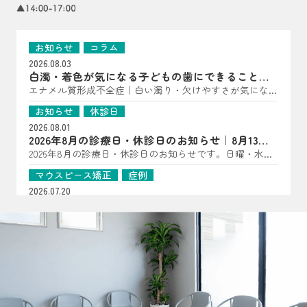
お知らせ
コラム
2026.08.03
白濁・着色が気になる子どもの歯にできること｜
亀岡市の歯科医師が解説
エナメル質形成不全症｜白い濁り・欠けやすさが気になっ
たら（子どもの歯に多い“歯の質”のトラブル） こんにち
お知らせ
休診日
は、はやかわ歯科 小児矯正歯科です。 「歯に白い点があ
2026.08.01
る」「一部だけ黄〜茶色っぽい」「すぐ欠ける・しみる」
2026年8月の診療日・休診日のお知らせ｜8月13日
――といった様子が見られる場合、エナメル質形成不全症
は夏祭り開催
2026年8月の診療日・休診日のお知らせです。日曜・水
が関係していることがあります。 エナメル質形成不全症
曜・祝日、8月14日・15日は休診となります。8月13日は夏
は、歯が顎の中で作られている段階で、エナメル質の量が
マウスピース矯正
症例
祭りを開催します。詳細はInstagramをご確認ください。
少なかったり、硬さが十分でなかったりする状態です。
2026.07.20
生えてきた時点で“守る層”が弱いことがあるため、見た目
【マウスピース矯正症例】過剰歯2本を伴う非臼歯
だけでなく、しみ・欠け・むし歯につながりやすいのが特
抜歯ケース
過剰歯2本がある20代女性のマウスピース矯正症例を紹
徴です（乳歯・永久歯どちらにも起こり得ます）。 ▲ 白
介。小臼歯を抜かずに治療計画を立てた理由や、口腔内ス
お知らせ
コラム
濁・着色・欠けやすさは“歯の質”のサインのことも よく
キャナーを用いた診断、非抜歯矯正の可能性について解説
2026.07.16
ある見え方・感じ方｜「汚れ」とは違った変化が！？ エ
します。
おくちぽかんについて｜口呼吸・舌の位置・鼻呼
ナメル質が弱い歯は、色・表面の質感・しみ方に特徴が出
吸を亀岡市の歯科医院が解説
口ぽかん、口呼吸、舌の位置が気になるお子さまへ。あい
ることがあります。 ただし見た目だけでは判断が難しい
うべ体操の目的ややり方、鼻呼吸・歯並び・噛み合わせと
こともあるため、「あれ？」と思ったら早めの確認がおす
お知らせ
コラム