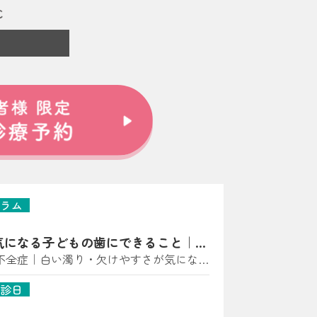
ラム
気になる子どもの歯にできること｜亀
師が解説
不全症｜白い濁り・欠けやすさが気になっ
に多い“歯の質”のトラブル） こんにち
診日
科 小児矯正歯科です。 「歯に白い点があ
黄〜茶色っぽい」「すぐ欠ける・しみる」