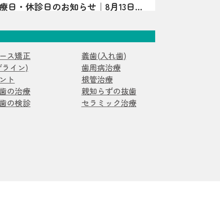
の診療日・休診日のお知らせ｜8月13日は
子が見られる場合、エナメル質形成不全症
診療日・休診日のお知らせです。日曜・水
ことがあります。 エナメル質形成不全症
4日・15日は休診となります。8月13日は夏
で作られている段階で、エナメル質の量が
矯正
症例
。詳細はInstagramをご確認ください。
硬さが十分でなかったりする状態です。
で“守る層”が弱いことがあるため、見た目
ース矯正
義歯(入れ歯)
ス矯正症例】過剰歯2本を伴う非臼歯
み・欠け・むし歯につながりやすいのが特
ザライン)
歯周病治療
る20代女性のマウスピース矯正症例を紹
永久歯どちらにも起こり得ます）。 ▲ 白
ント
根管治療
かずに治療計画を立てた理由や、口腔内ス
すさは“歯の質”のサインのことも よく
歯の治療
親知らずの抜歯
ラム
た診断、非抜歯矯正の可能性について解説
じ方｜「汚れ」とは違った変化が！？ エ
歯の検診
セラミック治療
歯は、色・表面の質感・しみ方に特徴が出
について｜口呼吸・舌の位置・鼻呼吸
す。 ただし見た目だけでは判断が難しい
科医院が解説
吸、舌の位置が気になるお子さまへ。あい
、「あれ？」と思ったら早めの確認がおす
ややり方、鼻呼吸・歯並び・噛み合わせと
インの例 歯の表面に白い濁りや、黄〜茶色
ラム
無理なく続けるポイントを亀岡市の歯科医
る 表面がザラザラしている／小さなくぼ
。
一部が欠けやすい・すり減りやすい 冷たい
スピース矯正をお考えの方へ｜当院が
でしみる 同じところがむし歯になりやす
を行っていない理由を解説
わ歯科 小児矯正歯科が、ワイヤー矯正を
いろ｜体質の影響だけでなく「作られる時
由を解説。痛み・清掃性・抜歯の考え方、
エナメル質形成不全症は、原因がひとつに
診日
正への思いを症例とともに紹介します。
ません。 大きく分けると、①体質（遺