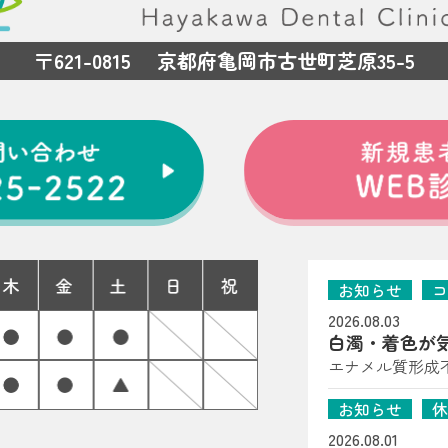
〒621-0815 京都府亀岡市古世町芝原35-5
お知らせ
コ
2026.08.03
白濁・着色が
岡市の歯科医
エナメル質形成
たら（子どもの歯
お知らせ
休
は、はやかわ歯
る」「一部だけ
2026.08.01