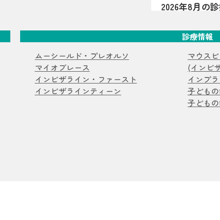
2026年8月
――といった様
夏祭り開催
2026年8月の
が関係している
曜・祝日、8月1
は、歯が顎の中
診療情報
マウスピース
祭りを開催します
少なかったり、
生えてきた時点
2026.07.20
ムーシールド・プレオルソ
マウスピ
【マウスピー
だけでなく、し
マイオブレース
(インビ
抜歯ケース
過剰歯2本があ
徴です（乳歯・
インビザライン・ファースト
インプラ
介。小臼歯を抜
濁・着色・欠けや
インビザラインティーン
子どもの
お知らせ
コ
キャナーを用い
ある見え方・感
子どもの
します。
2026.07.16
ナメル質が弱い
おくちぽかん
ることがありま
を亀岡市の歯
口ぽかん、口呼
こともあるため
うべ体操の目的
すめです。 サ
お知らせ
コ
の関係、家庭で
っぽい部分があ
院が解説します
2026.07.06
みがある 歯の
亀岡市でマウ
もの・甘いもの
ワイヤー矯正
亀岡市のはやか
い 背景はいろ
行っていない理
期」の影響も 
お知らせ
休
マウスピース矯
決まるとは限り