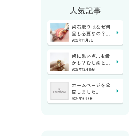
人気記事
歯石取りはなぜ何
回も必要なの？１
回で終わらない？
2025年11月3日
｜...
歯に黒い点…虫歯
かも？むし歯と着
色の見分け方｜亀
2025年12月15日
岡...
ホームページを公
開しました。
2024年6月3日