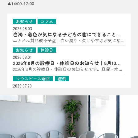
お知らせ
コラム
2026.08.03
白濁・着色が気になる子どもの歯にできること｜
亀岡市の歯科医師が解説
エナメル質形成不全症｜白い濁り・欠けやすさが気になっ
たら（子どもの歯に多い“歯の質”のトラブル） こんにち
お知らせ
休診日
は、はやかわ歯科 小児矯正歯科です。 「歯に白い点があ
2026.08.01
る」「一部だけ黄〜茶色っぽい」「すぐ欠ける・しみる」
2026年8月の診療日・休診日のお知らせ｜8月13日
――といった様子が見られる場合、エナメル質形成不全症
は夏祭り開催
2026年8月の診療日・休診日のお知らせです。日曜・水
が関係していることがあります。 エナメル質形成不全症
曜・祝日、8月14日・15日は休診となります。8月13日は夏
は、歯が顎の中で作られている段階で、エナメル質の量が
マウスピース矯正
症例
祭りを開催します。詳細はInstagramをご確認ください。
少なかったり、硬さが十分でなかったりする状態です。
2026.07.20
生えてきた時点で“守る層”が弱いことがあるため、見た目
【マウスピース矯正症例】過剰歯2本を伴う非臼歯
だけでなく、しみ・欠け・むし歯につながりやすいのが特
抜歯ケース
過剰歯2本がある20代女性のマウスピース矯正症例を紹
徴です（乳歯・永久歯どちらにも起こり得ます）。 ▲ 白
介。小臼歯を抜かずに治療計画を立てた理由や、口腔内ス
お知らせ
コラム
濁・着色・欠けやすさは“歯の質”のサインのことも よく
キャナーを用いた診断、非抜歯矯正の可能性について解説
2026.07.16
ある見え方・感じ方｜「汚れ」とは違った変化が！？ エ
します。
おくちぽかんについて｜口呼吸・舌の位置・鼻呼
ナメル質が弱い歯は、色・表面の質感・しみ方に特徴が出
吸を亀岡市の歯科医院が解説
口ぽかん、口呼吸、舌の位置が気になるお子さまへ。あい
ることがあります。 ただし見た目だけでは判断が難しい
うべ体操の目的ややり方、鼻呼吸・歯並び・噛み合わせと
こともあるため、「あれ？」と思ったら早めの確認がおす
お知らせ
コラム