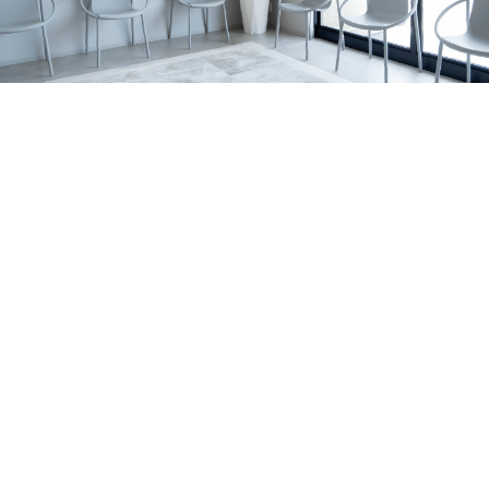
の関係、家庭で無理なく続けるポイントを亀岡市の歯科医
すめです。 サインの例 歯の表面に白い濁りや、黄〜茶色
2026.07.06
院が解説します。
っぽい部分がある 表面がザラザラしている／小さなくぼ
亀岡市でマウスピース矯正をお考えの方へ｜当院
みがある 歯の一部が欠けやすい・すり減りやすい 冷たい
がワイヤー矯正を行っていない理由を解説
亀岡市のはやかわ歯科 小児矯正歯科が、ワイヤー矯正を
もの・甘いものでしみる 同じところがむし歯になりやす
行っていない理由を解説。痛み・清掃性・抜歯の考え方、
い 背景はいろいろ｜体質の影響だけでなく「作られる時
お知らせ
休診日
マウスピース矯正への思いを症例とともに紹介します。
期」の影響も エナメル質形成不全症は、原因がひとつに
2026.07.01
決まるとは限りません。 大きく分けると、①体質（遺
7月の診療日・休診日のおしらせ
伝）の影響が強いケースと、②歯が育つ途中の出来事が影
2026年7月の診療日・休診日のお知らせです。日曜・祝
響するケースがあります。 1）体質（遺伝）の影響が強い
日・水曜日に加え、7月6日〜8日は研修のため休診、7月22
お知らせ
コラム
ケース 家族の中で似た変化が見られたり、複数の歯に広
日（水）は診療いたします。
2026.06.29
く同じような特徴が出たりすることがあります。 程度に
ホワイトニングの効果・注意点を亀岡市の歯科医
よっては、歯の形が整いにくかったり、欠けやすさが目立
師が解説します！
亀岡市・南丹市で歯の黄ばみや口元の印象が気になる方
ったりする場合もあります。 2）歯が育つ途中の出来事が
へ。歯科ホワイトニングの種類、ホームホワイトニングの
影響するケース 歯は、生える直前ではなく、ずっと前か
セラミック治療
症例
特徴、注意点、しみる場合の対策、白さを長持ちさせるコ
ら顎の中で形づくられています。 その期間に体調・環
2026.06.21
ツをわかりやすく解説します。
境・局所の炎症など、複数の要素が重なって、結果として
亀岡市で前歯のセラミック治療｜歯根破折の症例
エナメル質が弱くなることがあります。 はっきり「これ
右上前歯の歯ぐきの腫れをきっかけに来院され、歯根破折
だけが原因」と言い切れないことも少なくありません。
により抜歯が必要となった症例です。体調面を考慮し、イ
MIH（第一大臼歯・前歯に出やすいタイプ）について ※近
お知らせ
コラム
ンプラントではなくジルコニアブリッジで前歯の見た目と
年よく耳にする MIH は、主に6歳臼歯（第一大臼歯）に、
2026.06.14
機能の回復を目指しました。
前歯の変化を伴うこともある“エナメル質の質的な異常”と
大人の矯正はいつまでできる？｜亀岡市の小児矯
して説明されます。 生え変わりのタイミングで見つかる
正歯科・歯科医師が解説
大人の矯正は何歳までできるのか、亀岡市のはやかわ歯科
ことも｜乳歯の影響で起こる「ターナー歯」 お子さまの
小児矯正歯科が解説。マウスピース矯正・インビザライン